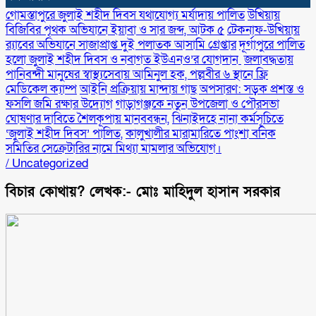
গোমস্তাপুরে জুলাই শহীদ দিবস যথাযোগ্য মর্যাদায় পালিত
উখিয়ায়
বিজিবির পৃথক অভিযানে ইয়াবা ও সার জব্দ, আটক ৫
টেকনাফ-উখিয়ায়
র‌্যাবের অভিযানে সাজাপ্রাপ্ত দুই পলাতক আসামি গ্রেপ্তার
‎দূর্গাপুরে পালিত
হলো জুলাই শহীদ দিবস ও নবাগত ইউএনও’র যোগদান ‎
জলাবদ্ধতায়
পানিবন্দী মানুষের স্বাস্থ্যসেবায় আমিনুল হক, পল্লবীর ৬ স্থানে ফ্রি
মেডিকেল ক্যাম্প
আইনি প্রক্রিয়ায় মান্দায় গাছ অপসারণ: সড়ক প্রশস্ত ও
ফসলি জমি রক্ষার উদ্যোগ
গাড়াগঞ্জকে নতুন উপজেলা ও পৌরসভা
ঘোষণার দাবিতে শৈলকূপায় মানববন্ধন,
ঝিনাইদহে নানা কর্মসূচিতে
‘জুলাই শহীদ দিবস’ পালিত,
কালুখালীর মারামারিতে পাংশা বনিক
সমিতির সেক্রেটারির নামে মিথ্যা মামলার অভিযোগ।
/
Uncategorized
বিচার কোথায়? লেখক:- মোঃ মাহিদুল হাসান সরকার