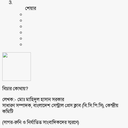
শেয়ার
বিচার কোথায়?
লেখক:- মোঃ মাহিদুল হাসান সরকার
সাধারণ সম্পাদক, বাংলাদেশ সেন্ট্রাল প্রেস ক্লাব (বি.সি.পি.সি), কেন্দ্রীয়
কমিটি
(সাগর-রুনি ও নির্যাতিত সাংবাদিকদের স্মরণে)