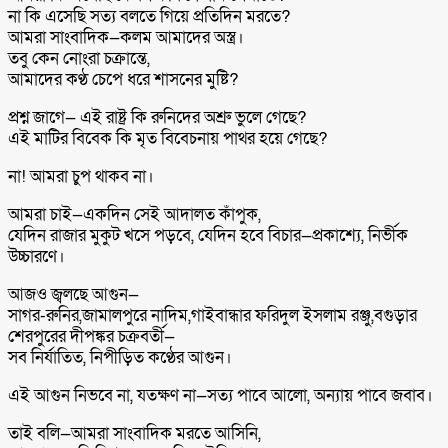
না কি এসেছি সত্য বলতে গিয়ে প্রতিদিন মরতে?
আমরা সাংবাদিক—কলম আমাদের অস্ত্র।
তবু কেন নোংরা চক্রান্তে,
আমাদের কণ্ঠ চেপে ধরে শাসনের মুষ্টি?
প্রশ্ন জাগে— এই রাষ্ট্র কি রুনিদের অশ্রু ভুলে গেছে?
এই মাটির বিবেক কি মৃত বিবেচনায় পাথর হয়ে গেছে?
না! আমরা চুপ থাকব না।
আমরা চাই—একদিন সেই আদালত কাঁপুক,
যেদিন রাজার মুকুট খসে পড়বে, যেদিন হবে বিচার—প্রকাশ্যে, নির্ভীক
উচ্চারণে।
আজও জ্বলছে আগুন—
সাগর-রুনির,জামালপুরে নাদিম,গাইবান্ধার ফরিদুল ইসলাম রঞ্জু,বগুড়ার
শেরপুরের দীপঙ্কর চক্রবর্তী—
সব নির্যাতিত, নিপীড়িত কণ্ঠের আগুন।
এই আগুন নিভবে না, যতক্ষণ না—সত্য পাবে আলো, অন্যায় পাবে জবাব।
তাই বলি—আমরা সাংবাদিক মরতে আসিনি,