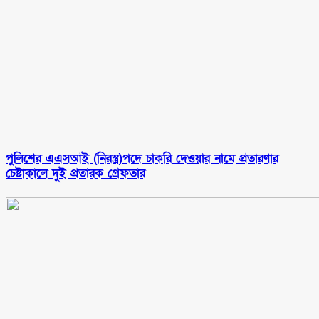
পুলিশের এএসআই (নিরস্ত্র)পদে চাকরি দেওয়ার নামে প্রতারণার
চেষ্টাকালে দুই প্রতারক গ্রেফতার