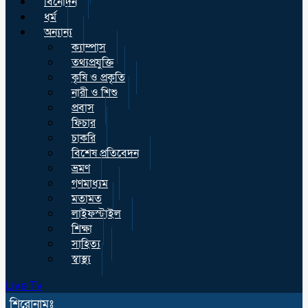
বিনোদন
ধর্ম
অন্যান্য
ক্যাম্পাস
তথ্যপ্রযুক্তি
কৃষি ও প্রকৃতি
নারী ও শিশু
প্রবাস
ফিচার
চাকরি
বিশেষ প্রতিবেদন
ভ্রমণ
গণমাধ্যম
মতামত
লাইফস্টাইল
শিক্ষা
সাহিত্য
স্বাস্থ্য
Live Tv
শিরোনামঃ