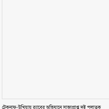
টেকনাফ-উখিয়ায় র‌্যাবের অভিযানে সাজাপ্রাপ্ত দুই পলাতক