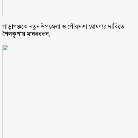
গাড়াগঞ্জকে নতুন উপজেলা ও পৌরসভা ঘোষণার দাবিতে
শৈলকূপায় মানববন্ধন,