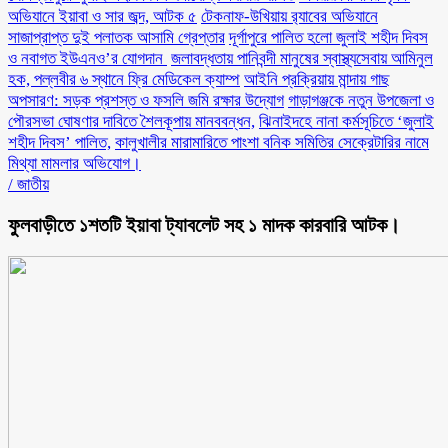
অভিযানে ইয়াবা ও সার জব্দ, আটক ৫
টেকনাফ-উখিয়ায় র‌্যাবের অভিযানে
সাজাপ্রাপ্ত দুই পলাতক আসামি গ্রেপ্তার
‎দূর্গাপুরে পালিত হলো জুলাই শহীদ দিবস
ও নবাগত ইউএনও’র যোগদান ‎
জলাবদ্ধতায় পানিবন্দী মানুষের স্বাস্থ্যসেবায় আমিনুল
হক, পল্লবীর ৬ স্থানে ফ্রি মেডিকেল ক্যাম্প
আইনি প্রক্রিয়ায় মান্দায় গাছ
অপসারণ: সড়ক প্রশস্ত ও ফসলি জমি রক্ষার উদ্যোগ
গাড়াগঞ্জকে নতুন উপজেলা ও
পৌরসভা ঘোষণার দাবিতে শৈলকূপায় মানববন্ধন,
ঝিনাইদহে নানা কর্মসূচিতে ‘জুলাই
শহীদ দিবস’ পালিত,
কালুখালীর মারামারিতে পাংশা বনিক সমিতির সেক্রেটারির নামে
মিথ্যা মামলার অভিযোগ।
/
জাতীয়
ফুলবাড়ীতে ১শতটি ইয়াবা ট্যাবলেট সহ ১ মাদক কারবারি আটক।