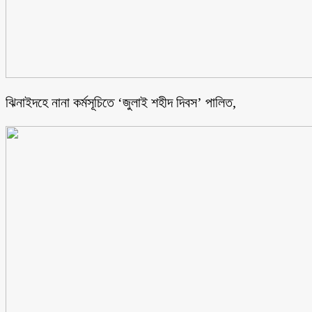
ঝিনাইদহে নানা কর্মসূচিতে ‘জুলাই শহীদ দিবস’ পালিত,