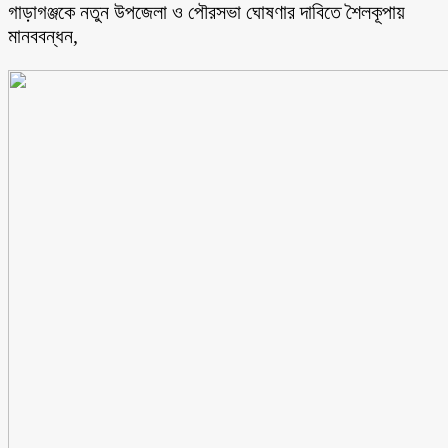
গাড়াগঞ্জকে নতুন উপজেলা ও পৌরসভা ঘোষণার দাবিতে শৈলকূপায়
মানববন্ধন,