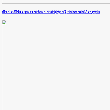
টেকনাফ-উখিয়ায় র‌্যাবের অভিযানে সাজাপ্রাপ্ত দুই পলাতক আসামি গ্রেপ্তার