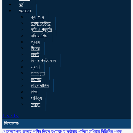
ধর্ম
অন্যান্য
ক্যাম্পাস
তথ্যপ্রযুক্তি
কৃষি ও প্রকৃতি
নারী ও শিশু
প্রবাস
ফিচার
চাকরি
বিশেষ প্রতিবেদন
ভ্রমণ
গণমাধ্যম
মতামত
লাইফস্টাইল
শিক্ষা
সাহিত্য
স্বাস্থ্য
Live Tv
শিরোনামঃ
গোমস্তাপুরে জুলাই শহীদ দিবস যথাযোগ্য মর্যাদায় পালিত
উখিয়ায় বিজিবির পৃথক