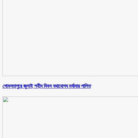
গোমস্তাপুরে জুলাই শহীদ দিবস যথাযোগ্য মর্যাদায় পালিত