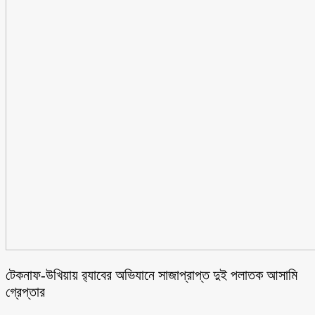
টেকনাফ-উখিয়ায় র‌্যাবের অভিযানে সাজাপ্রাপ্ত দুই পলাতক আসামি
গ্রেপ্তার