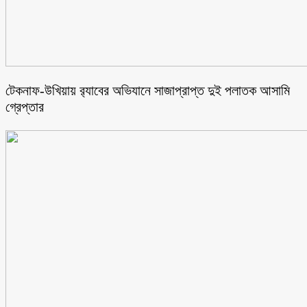
টেকনাফ-উখিয়ায় র‌্যাবের অভিযানে সাজাপ্রাপ্ত দুই পলাতক আসামি
গ্রেপ্তার