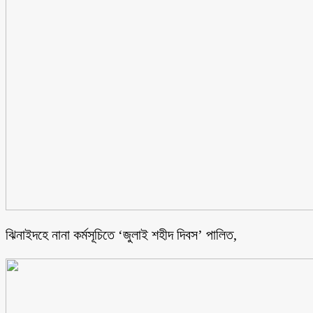
ঝিনাইদহে নানা কর্মসূচিতে ‘জুলাই শহীদ দিবস’ পালিত,