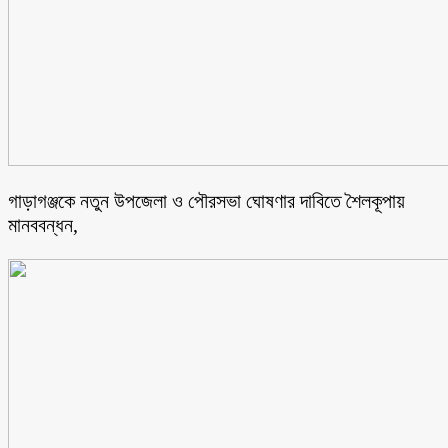
গাড়াগঞ্জকে নতুন উপজেলা ও পৌরসভা ঘোষণার দাবিতে শৈলকূপায়
মানববন্ধন,