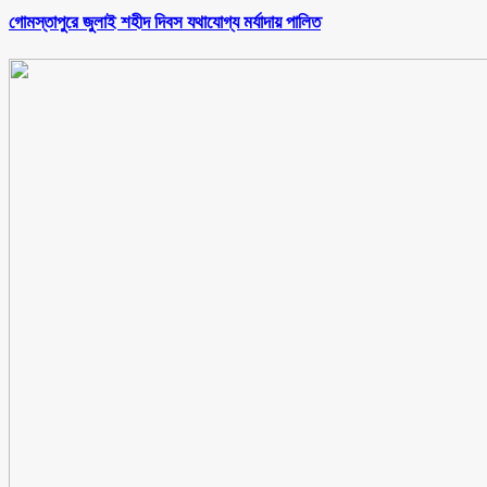
গোমস্তাপুরে জুলাই শহীদ দিবস যথাযোগ্য মর্যাদায় পালিত