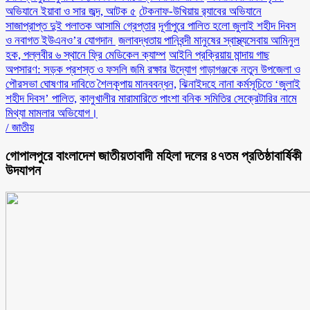
অভিযানে ইয়াবা ও সার জব্দ, আটক ৫
টেকনাফ-উখিয়ায় র‌্যাবের অভিযানে
সাজাপ্রাপ্ত দুই পলাতক আসামি গ্রেপ্তার
‎দূর্গাপুরে পালিত হলো জুলাই শহীদ দিবস
ও নবাগত ইউএনও’র যোগদান ‎
জলাবদ্ধতায় পানিবন্দী মানুষের স্বাস্থ্যসেবায় আমিনুল
হক, পল্লবীর ৬ স্থানে ফ্রি মেডিকেল ক্যাম্প
আইনি প্রক্রিয়ায় মান্দায় গাছ
অপসারণ: সড়ক প্রশস্ত ও ফসলি জমি রক্ষার উদ্যোগ
গাড়াগঞ্জকে নতুন উপজেলা ও
পৌরসভা ঘোষণার দাবিতে শৈলকূপায় মানববন্ধন,
ঝিনাইদহে নানা কর্মসূচিতে ‘জুলাই
শহীদ দিবস’ পালিত,
কালুখালীর মারামারিতে পাংশা বনিক সমিতির সেক্রেটারির নামে
মিথ্যা মামলার অভিযোগ।
/
জাতীয়
গোপালপুরে বাংলাদেশ জাতীয়তাবাদী মহিলা দলের ৪৭তম প্রতিষ্ঠাবার্ষিকী
উদযাপন