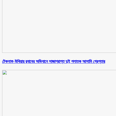
টেকনাফ-উখিয়ায় র‌্যাবের অভিযানে সাজাপ্রাপ্ত দুই পলাতক আসামি গ্রেপ্তার