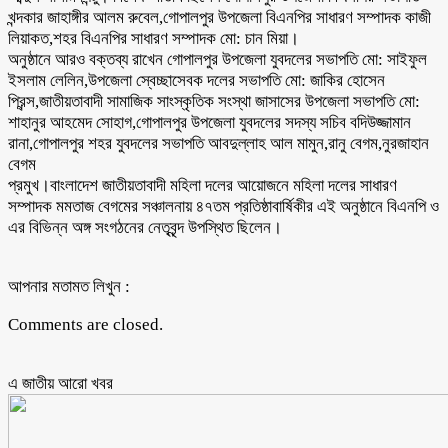
খন্দকার জাহাঙ্গীর আলম রুবেল,গোপালপুর উপজেলা বিএনপির সাধারণ সম্পাদক কাজী
লিয়াকত,শহর বিএনপির সাধারণ সম্পাদক মো: চান মিয়া।
অনুষ্ঠানে আরও বক্তব্য রাখেন গোপালপুর উপজেলা যুবদলের সভাপতি মো: সাইফুল
ইসলাম লেলিন,উপজেলা স্বেচ্ছাসেবক দলের সভাপতি মো: জাকির হোসেন
প্রিন্স,জাতীয়তাবাদী সামাজিক সাংস্কৃতিক সংস্থা জাসাসের উপজেলা সভাপতি মো:
শাহানুর আহমেদ সোহাগ,গোপালপুর উপজেলা যুবদলের সদস্য সচিব বদিউজ্জামান
রানা,গোপালপুর শহর যুবদলের সভাপতি আবদুল্লাহ আল মামুন,রানু বেগম,নুরজাহান
বেগম
প্রমুখ।বাংলাদেশ জাতীয়তাবাদী মহিলা দলের আয়োজনে মহিলা দলের সাধারণ
সম্পাদক মমতাজ বেগমের সঞ্চালনায় ৪৭তম প্রতিষ্ঠাবার্ষিকীর এই অনুষ্ঠানে বিএনপি ও
এর বিভিন্ন অঙ্গ সংগঠনের নেতৃবৃন্দ উপস্থিত ছিলেন।
আপনার মতামত লিখুন :
Comments are closed.
এ জাতীয় আরো ‍খবর