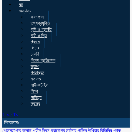
ধর্ম
অন্যান্য
ক্যাম্পাস
তথ্যপ্রযুক্তি
কৃষি ও প্রকৃতি
নারী ও শিশু
প্রবাস
ফিচার
চাকরি
বিশেষ প্রতিবেদন
ভ্রমণ
গণমাধ্যম
মতামত
লাইফস্টাইল
শিক্ষা
সাহিত্য
স্বাস্থ্য
Live Tv
শিরোনামঃ
গোমস্তাপুরে জুলাই শহীদ দিবস যথাযোগ্য মর্যাদায় পালিত
উখিয়ায় বিজিবির পৃথক