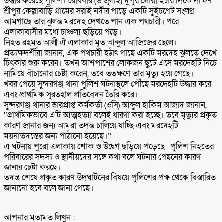
উদ্ধার করেছে পুলিশ। রোববার (৬ জুলাই) দুপুর সোয়া ২টার দিকে দক্ষিণ
শ্রীপুর কেল্লাবাড়ি গ্রামের সরাই নদীর পাড়ে একটি সুইচগেট সংলগ্ন
আমগাছে তার ঝুলন্ত মরদেহ দেখতে পান এক পথচারী। পরে
এলাকাবাসীর মধ্যে চাঞ্চল্য ছড়িয়ে পড়ে।
নিহত রহমত আলী ঐ এলাকার মৃত আব্দুল আজিজের ছেলে।
প্রত্যক্ষদর্শীরা জানান, এক পথচারী হঠাৎ গাছে একটি মরদেহ ঝুলতে দেখে
চিৎকার শুরু করেন। তখন আশপাশের লোকজন ছুটে এসে মরদেহটি নিচে
নামিয়ে বাঁচানোর চেষ্টা করেন, তবে ততক্ষণে তার মৃত্যু হয়ে গেছে।
খবর পেয়ে সুন্দরগঞ্জ থানা পুলিশ ঘটনাস্থলে পৌঁছে মরদেহটি উদ্ধার করে
এবং প্রাথমিক সুরতহাল প্রতিবেদন তৈরি করে।
সুন্দরগঞ্জ থানার ভারপ্রাপ্ত কর্মকর্তা (ওসি) আব্দুল হাকিম আজাদ জানান,
“প্রাথমিকভাবে এটি আত্মহত্যা বলেই ধারণা করা হচ্ছে। তবে মৃত্যুর প্রকৃত
কারণ জানার জন্য আমরা তদন্ত চালিয়ে যাচ্ছি এবং মরদেহটি
ময়নাতদন্তের জন্য পাঠানো হয়েছে।”
এ ঘটনায় পুরো এলাকায় শোক ও উদ্বেগ ছড়িয়ে পড়েছে। পুলিশ নিহতের
পরিবারের সদস্য ও স্থানীয়দের সঙ্গে কথা বলে ঘটনার পেছনের কারণ
জানার চেষ্টা করছে।
তদন্ত শেষে প্রকৃত কারণ উদঘাটনের বিষয়ে পুলিশের পক্ষ থেকে বিস্তারিত
জানানো হবে বলে জানা গেছে।
আপনার মতামত লিখুন :