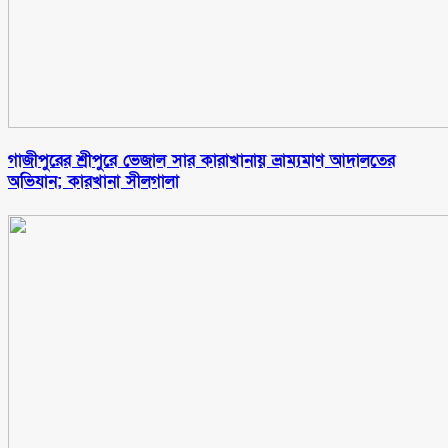
গাজীপুরের শ্রীপুরে ভেজাল সার কারাখানায় ভ্রাম্যমাণ আদালতের
অভিযান; কারখানা সীলগালা