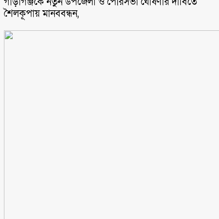
গাড়াগঞ্জকে নতুন উপজেলা ও পৌরসভা ঘোষণার দাবিতে
শৈলকূপায় মানববন্ধন,