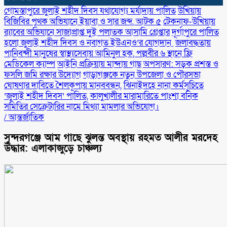
গোমস্তাপুরে জুলাই শহীদ দিবস যথাযোগ্য মর্যাদায় পালিত
উখিয়ায়
বিজিবির পৃথক অভিযানে ইয়াবা ও সার জব্দ, আটক ৫
টেকনাফ-উখিয়ায়
র‌্যাবের অভিযানে সাজাপ্রাপ্ত দুই পলাতক আসামি গ্রেপ্তার
‎দূর্গাপুরে পালিত
হলো জুলাই শহীদ দিবস ও নবাগত ইউএনও’র যোগদান ‎
জলাবদ্ধতায়
পানিবন্দী মানুষের স্বাস্থ্যসেবায় আমিনুল হক, পল্লবীর ৬ স্থানে ফ্রি
মেডিকেল ক্যাম্প
আইনি প্রক্রিয়ায় মান্দায় গাছ অপসারণ: সড়ক প্রশস্ত ও
ফসলি জমি রক্ষার উদ্যোগ
গাড়াগঞ্জকে নতুন উপজেলা ও পৌরসভা
ঘোষণার দাবিতে শৈলকূপায় মানববন্ধন,
ঝিনাইদহে নানা কর্মসূচিতে
‘জুলাই শহীদ দিবস’ পালিত,
কালুখালীর মারামারিতে পাংশা বনিক
সমিতির সেক্রেটারির নামে মিথ্যা মামলার অভিযোগ।
/
আন্তর্জাতিক
সুন্দরগঞ্জে আম গাছে ঝুলন্ত অবস্থায় রহমত আলীর মরদেহ
উদ্ধার: এলাকাজুড়ে চাঞ্চল্য