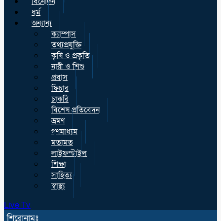
বিনোদন
ধর্ম
অন্যান্য
ক্যাম্পাস
তথ্যপ্রযুক্তি
কৃষি ও প্রকৃতি
নারী ও শিশু
প্রবাস
ফিচার
চাকরি
বিশেষ প্রতিবেদন
ভ্রমণ
গণমাধ্যম
মতামত
লাইফস্টাইল
শিক্ষা
সাহিত্য
স্বাস্থ্য
Live Tv
শিরোনামঃ