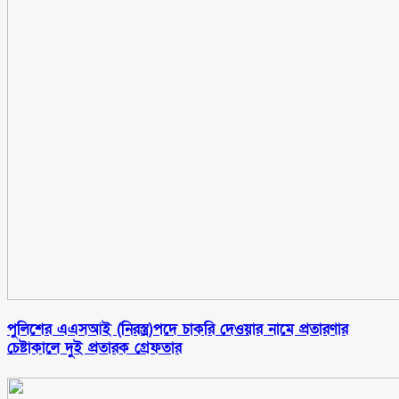
পুলিশের এএসআই (নিরস্ত্র)পদে চাকরি দেওয়ার নামে প্রতারণার
চেষ্টাকালে দুই প্রতারক গ্রেফতার