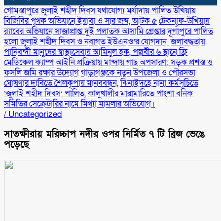
গোমস্তাপুরে জুলাই শহীদ দিবস যথাযোগ্য মর্যাদায় পালিত
উখিয়ায়
বিজিবির পৃথক অভিযানে ইয়াবা ও সার জব্দ, আটক ৫
টেকনাফ-উখিয়ায়
র‌্যাবের অভিযানে সাজাপ্রাপ্ত দুই পলাতক আসামি গ্রেপ্তার
‎দূর্গাপুরে পালিত
হলো জুলাই শহীদ দিবস ও নবাগত ইউএনও’র যোগদান ‎
জলাবদ্ধতায়
পানিবন্দী মানুষের স্বাস্থ্যসেবায় আমিনুল হক, পল্লবীর ৬ স্থানে ফ্রি
মেডিকেল ক্যাম্প
আইনি প্রক্রিয়ায় মান্দায় গাছ অপসারণ: সড়ক প্রশস্ত ও
ফসলি জমি রক্ষার উদ্যোগ
গাড়াগঞ্জকে নতুন উপজেলা ও পৌরসভা
ঘোষণার দাবিতে শৈলকূপায় মানববন্ধন,
ঝিনাইদহে নানা কর্মসূচিতে
‘জুলাই শহীদ দিবস’ পালিত,
কালুখালীর মারামারিতে পাংশা বনিক
সমিতির সেক্রেটারির নামে মিথ্যা মামলার অভিযোগ।
/
Uncategorized
সাতক্ষীরায় মরিচ্চাপ নদীর ওপর নির্মিত ৭ টি ব্রিজ ভেঙে
পড়েছে