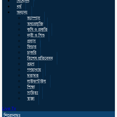
বিনোদন
ধর্ম
অন্যান্য
ক্যাম্পাস
তথ্যপ্রযুক্তি
কৃষি ও প্রকৃতি
নারী ও শিশু
প্রবাস
ফিচার
চাকরি
বিশেষ প্রতিবেদন
ভ্রমণ
গণমাধ্যম
মতামত
লাইফস্টাইল
শিক্ষা
সাহিত্য
স্বাস্থ্য
Live Tv
শিরোনামঃ