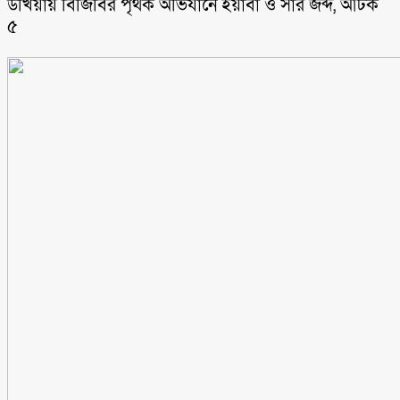
উখিয়ায় বিজিবির পৃথক অভিযানে ইয়াবা ও সার জব্দ, আটক
৫