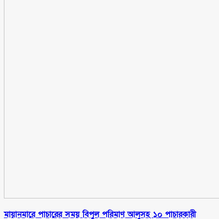
মায়ানমারে পাচারের সময় বিপুল পরিমাণ আলুসহ ১০ পাচারকারী