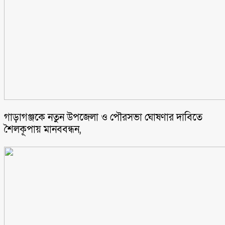
গাড়াগঞ্জকে নতুন উপজেলা ও পৌরসভা ঘোষণার দাবিতে
শৈলকূপায় মানববন্ধন,