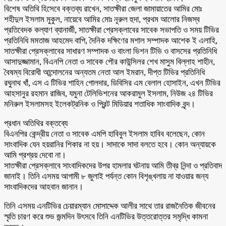
বিশেষ অতিথি হিসেবে বক্তব্য রাখেন, সাতক্ষীরা জেলা জামায়াতের আমির মোঃ
শহীদুল ইসলাম মুকুল, নায়েবে আমির মোঃ নূরুল হুদা, প্রথম আলোর নিজস্ব
প্রতিবেদক কল্যাণ ব্যানার্জী, সাতক্ষীরা প্রেসক্লাবের সাবেক সভাপতি ও সময় টিভির
প্রতিনিধি মমতাজ আহমেদ বাপি, দৈনিক দক্ষিণের মশাল সম্পাদক আশেক ই এলাহি,
সাতক্ষীরা প্রেসক্লাবের সাধারণ সম্পাদক ও বাংলা ভিশন টিভি ও বাসসের প্রতিনিধি
আসাদুজ্জামান, বিএনপি নেতা ও সাবেক পৌর কাউন্সিলর শেখ মাসুম বিল্লাহ শাহীন,
বৈষম্য বিরোধী আন্দোলনের অন্যতম নেতা আল ইমরান, দীপ্ত টিভির প্রতিনিধি
রঘুনাথ খাঁ, এস এ টিভির শাহিন গোলদার, ডিবিসির এম বেলাল হোসাইন, এখন টিভির
আহসানুর রহমান রাজিব, যমুনা টেলিভিশনের আকরামুল ইসলাম, নিউজ ২৪ টিভির
মনিরুল ইসলামসহ ইলেকট্রনিক ও প্রিন্ট মিডিয়ার শতাধিক সাংবাদিক বৃন্দ।
প্রধান অতিথির বক্তব্যে
বিএনপির কেন্দ্রীয় নেতা ও সাবেক এমপি হাবিবুল ইসলাম হাবিব বলেছেন, কোন
সাংবাদিক যেন হয়রানির শিকার না হয়। সাদাকে সাদা বলতে হবে। কোন অন্যায়কে
আমি প্রশ্রয় দেবো না।
সাতক্ষীরা প্রেসক্লাবে সাংবাদিকদের উপর হামলার ঘটনায় আমি তীব্র নিন্দা ও প্রতিবাদ
জানাই। তিনি এসময় আগামী ৮ জুলাই পর্যন্ত কোন বিশৃঙ্খলায় না যাওয়ার জন্য
সাংবাদিকদের আহবান জানান।
তিনি এসময় এনটিভির চেয়ারম্যান মোসাদ্দেক আলীর সাথে তার রাজনৈতিক জীবনের
স্মৃতি চারণ করে শুভ জন্মদিন উৎসবে তিনি এনটিভির উত্তরোত্তর সমৃদ্ধি কামনা