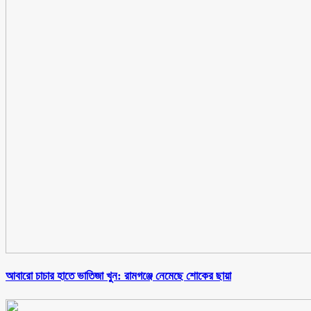
আবারো চাচার হাতে ভাতিজা খুন: রামগঞ্জে নেমেছে শোকের ছায়া