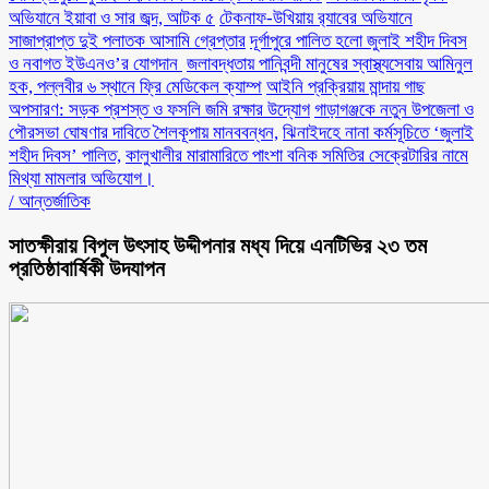
অভিযানে ইয়াবা ও সার জব্দ, আটক ৫
টেকনাফ-উখিয়ায় র‌্যাবের অভিযানে
সাজাপ্রাপ্ত দুই পলাতক আসামি গ্রেপ্তার
‎দূর্গাপুরে পালিত হলো জুলাই শহীদ দিবস
ও নবাগত ইউএনও’র যোগদান ‎
জলাবদ্ধতায় পানিবন্দী মানুষের স্বাস্থ্যসেবায় আমিনুল
হক, পল্লবীর ৬ স্থানে ফ্রি মেডিকেল ক্যাম্প
আইনি প্রক্রিয়ায় মান্দায় গাছ
অপসারণ: সড়ক প্রশস্ত ও ফসলি জমি রক্ষার উদ্যোগ
গাড়াগঞ্জকে নতুন উপজেলা ও
পৌরসভা ঘোষণার দাবিতে শৈলকূপায় মানববন্ধন,
ঝিনাইদহে নানা কর্মসূচিতে ‘জুলাই
শহীদ দিবস’ পালিত,
কালুখালীর মারামারিতে পাংশা বনিক সমিতির সেক্রেটারির নামে
মিথ্যা মামলার অভিযোগ।
/
আন্তর্জাতিক
সাতক্ষীরায় বিপুল উৎসাহ উদ্দীপনার মধ্য দিয়ে এনটিভির ২৩ তম
প্রতিষ্ঠাবার্ষিকী উদযাপন