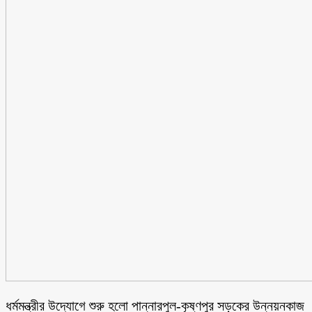
ধর্মমন্ত্রীর উদ্যোগে শুরু হলো পান্নারপুল-কৃষ্ণপুর সড়কের উন্নয়নকাজ