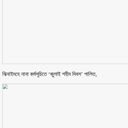
ঝিনাইদহে নানা কর্মসূচিতে ‘জুলাই শহীদ দিবস’ পালিত,