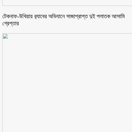
টেকনাফ-উখিয়ায় র‌্যাবের অভিযানে সাজাপ্রাপ্ত দুই পলাতক আসামি
গ্রেপ্তার