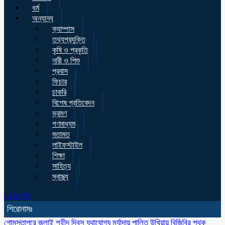
ধর্ম
অন্যান্য
ক্যাম্পাস
তথ্যপ্রযুক্তি
কৃষি ও প্রকৃতি
নারী ও শিশু
প্রবাস
ফিচার
চাকরি
বিশেষ প্রতিবেদন
ভ্রমণ
গণমাধ্যম
মতামত
লাইফস্টাইল
শিক্ষা
সাহিত্য
স্বাস্থ্য
Live Tv
শিরোনামঃ
গোমস্তাপুরে জুলাই শহীদ দিবস যথাযোগ্য মর্যাদায় পালিত
উখিয়ায় বিজিবির পৃথক