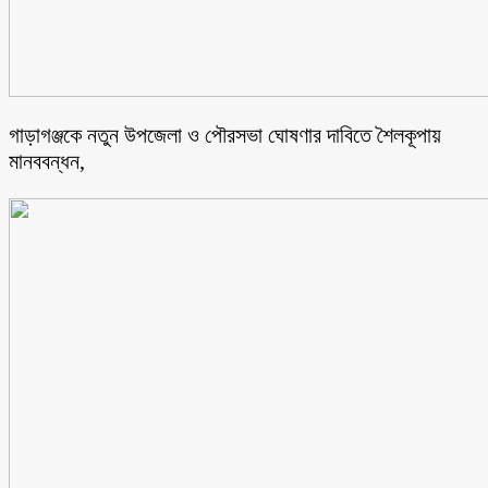
গাড়াগঞ্জকে নতুন উপজেলা ও পৌরসভা ঘোষণার দাবিতে শৈলকূপায়
মানববন্ধন,