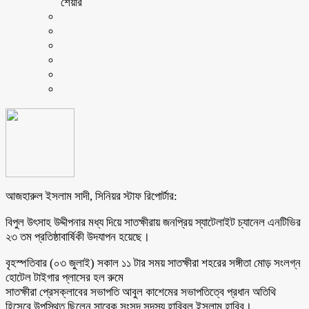
শেয়ার
আজহারুল ইসলাম সাদী, সিনিয়র স্টাফ রিপোর্টার:
বিপুল উৎসাহ উদ্দীপনার মধ্য দিয়ে সাতক্ষীরায় জনপ্রিয় স্যাটেলাইট চ্যানেল এনটিভির
২৩ তম প্রতিষ্ঠাবার্ষিকী উদযাপন হয়েছে।
বৃহস্পতিবার (০৩ জুলাই) সকাল ১১ টার সময় সাতক্ষীরা শহরের সঙ্গীতা মোড় সংলগ্ন
হোটেল টাইগার প্লাসের হল রুমে
সাতক্ষীরা প্রেসক্লাবের সভাপতি আবুল কাশেমের সভাপতিত্বে প্রধান অতিথি
হিসেবে উপস্থিত ছিলেন সাবেক সংসদ সদস্য হাবিবুল ইসলাম হাবিব।