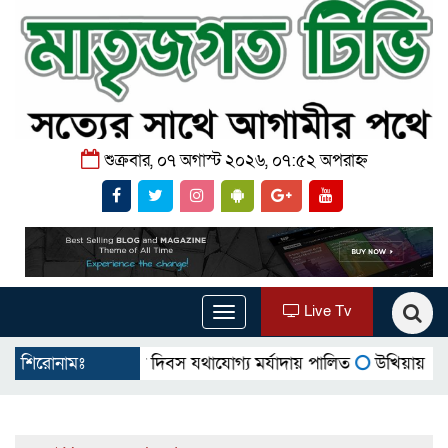
শুক্রবার, ০৭ অগাস্ট ২০২৬, ০৭:৫২ অপরাহ্ন
Live Tv
Toggle
navigation
 জুলাই শহীদ দিবস যথাযোগ্য মর্যাদায় পালিত
শিরোনামঃ
উখিয়ায় বিজিবির পৃথ