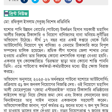
মো: রফিকুল ইসলাম (সবুজ) বিশেষ প্রতিনিধি
যশোর পানি উন্নয়ন বোর্ডের (পাউবো) উর্ধ্বতন হিসাব সহকারী মহাসিন
আলীর বিরুদ্ধে ঠিকাদারি ও নিয়োগ বাণিজ্যসহ নানা অনিয়ম-দুর্নীতির
অভিযোগ উঠেছে। দীর্ঘ ১৭ বছর ধরে একই দপ্তরে থেকে তিনি
আউটসোর্সিং নিয়োগে ঘুষ বাণিজ্য ও বেনামে ঠিকাদারি করে বিপুল
সম্পদের মালিক হয়েছেন। শ্রমিক লীগ যশোর জেলা শাখার নেতা
হওয়ায় এতদিন তার বিরুদ্ধে কোনো প্রশাসনিক ব্যবস্থা নেওয়া হয়নি।
একবার ঘুষ কেলেঙ্কারিতে ‘তিরস্কার’ ছাড়া আর কোনো শাস্তি পাননি
তিনি। এতে পাউবো’র কর্মকর্তা-কর্মচারীদের মধ্যে তীব্র ক্ষোভ বিরাজ
করছে।
অভিযোগ অনুসারে, ২০২৫-২৬ অর্থবছরে পাউবো যশোরে আউটসোর্সিং
প্রক্রিয়ায় ৩১ জন জনবল নিয়োগের বিজ্ঞপ্তি দেয়। ওই নিয়োগে মহাসিন
আলী মেহেরপুরের “জোহা এন্টারপ্রাইজ” নামের ঠিকাদারি প্রতিষ্ঠানের
লাইসেন্স ভাড়া নিয়ে টেন্ডার জমা দেন এবং টাকার লেনদেনের জন্য
ঝিনাইদহের আবু সাইদ নামের একজনকে সহযোগী করেন।
অভিযোগকারীরা জানান, পূর্বে কর্মরত ৩১ জনের মধ্যে ৭ জন ঘুষ দিতে
না চাওয়ায় তাদের বাদ দেওয়া হয়। নতুন নিয়োগপ্রাপ্ত ৭ জনের কাছ