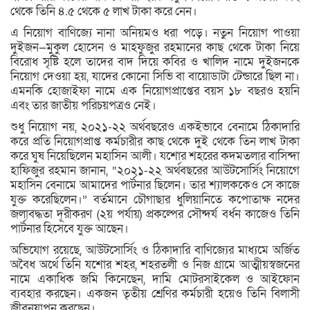
থেকে তিনি ৪.৫ থেকে ৫ লাখ টাকা করে নেন।
এ নিয়োগ বাণিজ্যে নানা অনিয়মও ধরা পড়ে। নতুন নিয়োগ পাওয়া
দুইজন—মুকুল হোসেন ও মাহফুজুর রহমানের কাছ থেকে টাকা নিয়ে
বিরোধ সৃষ্টি হলে তাদের বাদ দিয়ে কবির ও খালিদ নামে দুইজনকে
নিয়োগ দেওয়া হয়, যাদের কোনো সিভি বা বায়োডাটা টেন্ডারে ছিল না।
এমনকি হোজাইফা নামে এক নিয়োগপ্রাপ্তের বয়স ১৮ বছরও হয়নি
এবং তার জাতীয় পরিচয়পত্রও নেই।
শুধু নিয়োগ নয়, ২০২১-২২ অর্থবছরেও একইভাবে বেনামে ঠিকাদারি
করে প্রতি নিয়োগপ্রাপ্ত কর্মচারীর কাছ থেকে দুই থেকে তিন লাখ টাকা
করে ঘুষ নিয়েছিলেন মহাসিন আলী। যশোর শহরের কদমতলার বাসিন্দা
হাফিজুর রহমান জানান, “২০২১-২২ অর্থবছরের আউটসোর্সিং নিয়োগে
মহাসিন বেনামে আমাদের পার্টনার ছিলেন। তার শ্যালককেও সে কাজে
যুক্ত করেছিলেন।” বর্তমানে চৌগাছার ধুলিয়ানিতে কপোতাক্ষ নদের
জলাবদ্ধতা দূরীকরণ (২য় পর্যায়) প্রকল্পের সৌন্দর্য বর্ধন কাজেও তিনি
পার্টনার হিসেবে যুক্ত আছেন।
অভিযোগ রয়েছে, আউটসোর্সিং ও ঠিকাদারি বাণিজ্যের মাধ্যমে অর্জিত
অবৈধ অর্থে তিনি যশোর শহর, শহরতলী ও নিজ গ্রামে আত্মীয়স্বজনের
নামে একাধিক জমি কিনেছেন, দামি মোটরসাইকেল ও আইফোন
ব্যবহার করছেন। একজন তৃতীয় শ্রেণির কর্মচারী হয়েও তিনি বিলাসী
জীবনযাপন করছেন।