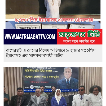
বাগেরহাট এ র‌্যাবের বিশেষ অভিযানে ৯ হাজার ৭৩০পিস
ইয়াবাসহ এক মাদকব্যবসায়ী আটক