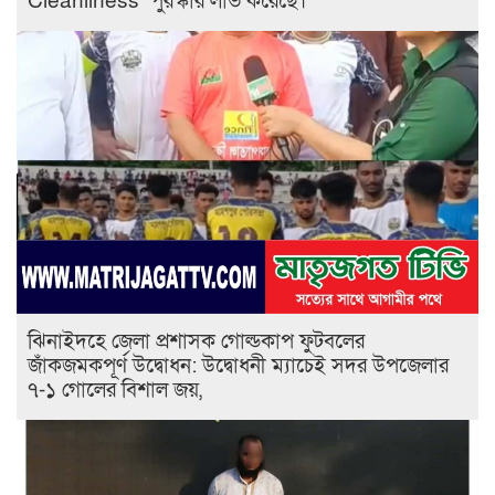
Cleanliness’ পুরস্কার লাভ করেছে।
ঝিনাইদহে জেলা প্রশাসক গোল্ডকাপ ফুটবলের
জাঁকজমকপূর্ণ উদ্বোধন: উদ্বোধনী ম্যাচেই সদর উপজেলার
৭-১ গোলের বিশাল জয়,