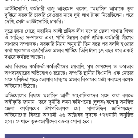
আউটসোর্সিং কর্মচারী রাজু আহমেদ বলেন, “মহাসিন আমাকে ভুল
বুঝিয়ে সরকারি চাকরি দেওয়ার নামে দুই লাখ টাকা নিয়েছিলেন। পরে
দেখি, সেটা আউটসোর্সিং চাকরি।”
সূত্রে জানা গেছে, মহাসিন আলী শ্রমিক লীগ যশোর জেলা শাখার শিক্ষা
ও সাহিত্য সম্পাদক এবং পানি উন্নয়ন বোর্ড শ্রমিক-কর্মচারী লীগের
সাধারণ সম্পাদক। সরকারি নিয়ম অনুযায়ী তিন বছর পর বদলি হওয়ার
কথা থাকলেও রাজনৈতিক প্রভাব খাটিয়ে তিনি টানা ১৭ বছর ধরে একই
দপ্তরে কর্মরত আছেন।
তার বিরুদ্ধে কর্মকর্তা-কর্মচারীদের হয়রানি, ঘুষ লেনদেন ও ক্ষমতার
অপব্যবহারের অভিযোগও রয়েছে। সম্প্রতি স্থানীয় বিএনপি এক নেতার
সঙ্গে ঘনিষ্ঠতা গড়ে তোলার মাধ্যমে প্রভাব বিস্তারের চেষ্টা করছেন বলেও
অভিযোগ উঠেছে।
অভিযোগের বিষয়ে মহাসিন আলী সাংবাদিকদের সঙ্গে কথা বলতে
অস্বীকৃতি জানান। তবে দুর্নীতি দমন কমিশনের (দুদক) যশোর সমন্বিত
জেলা কার্যালয়ের উপপরিচালক মো. সালাউদ্দিন জানিয়েছেন,
অভিযোগের বিষয়ে আগামী ২৬ অক্টোবর দুদকে গণশুনানি অনুষ্ঠিত
হবে। সেখানে ভুক্তভোগীদের বক্তব্য শোনা হবে।