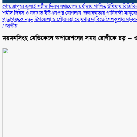
গোমস্তাপুরে জুলাই শহীদ দিবস যথাযোগ্য মর্যাদায় পালিত
উখিয়ায় বিজিবি
শহীদ দিবস ও নবাগত ইউএনও’র যোগদান ‎
জলাবদ্ধতায় পানিবন্দী মানুষের 
গাড়াগঞ্জকে নতুন উপজেলা ও পৌরসভা ঘোষণার দাবিতে শৈলকূপায় মানববন
/
জাতীয়
ময়মনসিংহ মেডিকেলে অপারেশনের সময় রোগীকে চড় — ওট