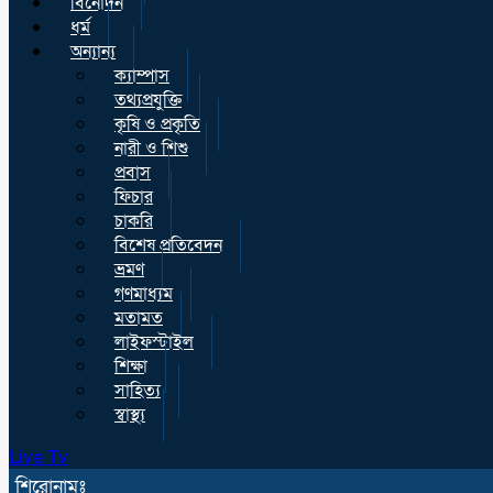
বিনোদন
ধর্ম
অন্যান্য
ক্যাম্পাস
তথ্যপ্রযুক্তি
কৃষি ও প্রকৃতি
নারী ও শিশু
প্রবাস
ফিচার
চাকরি
বিশেষ প্রতিবেদন
ভ্রমণ
গণমাধ্যম
মতামত
লাইফস্টাইল
শিক্ষা
সাহিত্য
স্বাস্থ্য
Live Tv
শিরোনামঃ