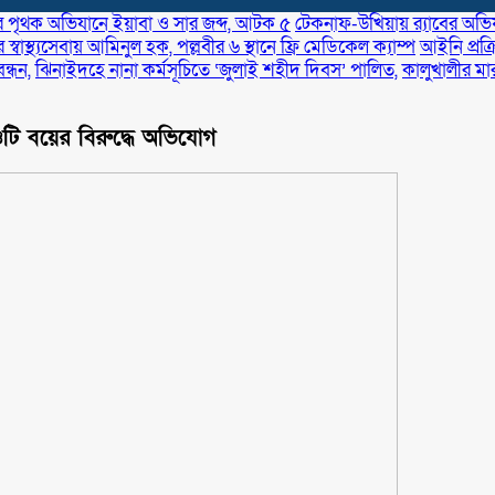
র পৃথক অভিযানে ইয়াবা ও সার জব্দ, আটক ৫
টেকনাফ-উখিয়ায় র‌্যাবের অভিযা
স্বাস্থ্যসেবায় আমিনুল হক, পল্লবীর ৬ স্থানে ফ্রি মেডিকেল ক্যাম্প
আইনি প্রক্
্ধন,
ঝিনাইদহে নানা কর্মসূচিতে ‘জুলাই শহীদ দিবস’ পালিত,
কালুখালীর মা
ি বয়ের বিরুদ্ধে অভিযোগ