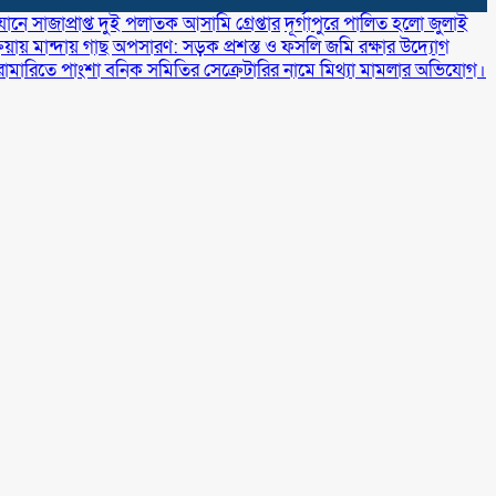
নে সাজাপ্রাপ্ত দুই পলাতক আসামি গ্রেপ্তার
‎দূর্গাপুরে পালিত হলো জুলাই
রিয়ায় মান্দায় গাছ অপসারণ: সড়ক প্রশস্ত ও ফসলি জমি রক্ষার উদ্যোগ
রামারিতে পাংশা বনিক সমিতির সেক্রেটারির নামে মিথ্যা মামলার অভিযোগ।