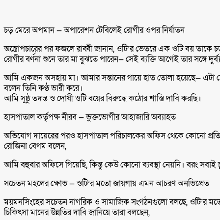
চড় মেরে অপমান — অপারেশন টেবিলেই রোগীর ওপর নির্যাতন
অস্ত্রোপচারের পর ফজলে রাব্বী জানান, ওটি’র ভেতরে এক ওটি বয় তাকে চ
রোগীর বর্ণনা শুনে তার মা বুঝতে পারেন— সেই ব্যক্তি আগেই তার সঙ্গে দুর্
আমি একজন অসহায় মা। আমার সন্তানের গায়ে হাত তোলা হয়েছে— এটা মেন
বলেন তিনি কণ্ঠ ভারী করে।
আমি সুষ্ঠু তদন্ত ও দোষী ওটি বয়ের বিরুদ্ধে কঠোর শাস্তি দাবি করছি।
হাসপাতাল কর্তৃপক্ষ নীরব — ভুক্তভোগীর আহাজারি অব্যাহত
অভিযোগ দায়েরের পরও হাসপাতাল পরিচালকের অফিস থেকে কোনো প্রতিক্
রোজিনা বেগম বলেন,
আমি বহুবার অফিসে গিয়েছি, কিন্তু কেউ কোনো ব্যবস্থা নেয়নি। বরং সব
সচেতন মহলের ক্ষোভ — ওটি’র মতো জায়গায় এমন আচরণ অনভিপ্রেত
ময়মনসিংহের সচেতন নাগরিক ও সামাজিক সংগঠনগুলো বলছে, ওটি’র মতো 
চিকিৎসা মানের উন্নতির দাবি জানিয়ে তারা বলছেন,