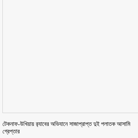
টেকনাফ-উখিয়ায় র‌্যাবের অভিযানে সাজাপ্রাপ্ত দুই পলাতক আসামি
গ্রেপ্তার