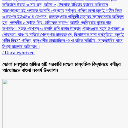
অভিযানে ইয়াবা ও সার জব্দ, আটক ৫
টেকনাফ-উখিয়ায় র‌্যাবের অভিযানে
সাজাপ্রাপ্ত দুই পলাতক আসামি গ্রেপ্তার
‎দূর্গাপুরে পালিত হলো জুলাই শহীদ দিবস
ও নবাগত ইউএনও’র যোগদান ‎
জলাবদ্ধতায় পানিবন্দী মানুষের স্বাস্থ্যসেবায় আমিনুল
হক, পল্লবীর ৬ স্থানে ফ্রি মেডিকেল ক্যাম্প
আইনি প্রক্রিয়ায় মান্দায় গাছ
অপসারণ: সড়ক প্রশস্ত ও ফসলি জমি রক্ষার উদ্যোগ
গাড়াগঞ্জকে নতুন উপজেলা ও
পৌরসভা ঘোষণার দাবিতে শৈলকূপায় মানববন্ধন,
ঝিনাইদহে নানা কর্মসূচিতে ‘জুলাই
শহীদ দিবস’ পালিত,
কালুখালীর মারামারিতে পাংশা বনিক সমিতির সেক্রেটারির নামে
মিথ্যা মামলার অভিযোগ।
/
Uncategorized
ভোলা মনপুরায় হাজির হাট সরকারি মডেল মাধ্যমিক বিদ্যালয়ে বর্ণাঢ্য
আয়োজনে বাংলা নববর্ষ উদযাপন