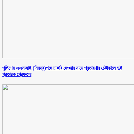
পুলিশের এএসআই (নিরস্ত্র)পদে চাকরি দেওয়ার নামে প্রতারণার চেষ্টাকালে দুই
প্রতারক গ্রেফতার