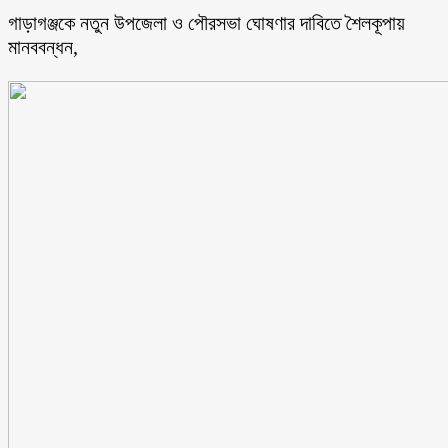
গাড়াগঞ্জকে নতুন উপজেলা ও পৌরসভা ঘোষণার দাবিতে শৈলকূপায়
মানববন্ধন,