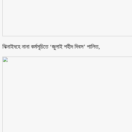
ঝিনাইদহে নানা কর্মসূচিতে ‘জুলাই শহীদ দিবস’ পালিত,