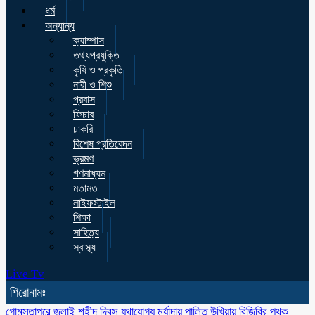
ধর্ম
অন্যান্য
ক্যাম্পাস
তথ্যপ্রযুক্তি
কৃষি ও প্রকৃতি
নারী ও শিশু
প্রবাস
ফিচার
চাকরি
বিশেষ প্রতিবেদন
ভ্রমণ
গণমাধ্যম
মতামত
লাইফস্টাইল
শিক্ষা
সাহিত্য
স্বাস্থ্য
Live Tv
শিরোনামঃ
গোমস্তাপুরে জুলাই শহীদ দিবস যথাযোগ্য মর্যাদায় পালিত
উখিয়ায় বিজিবির পৃথক