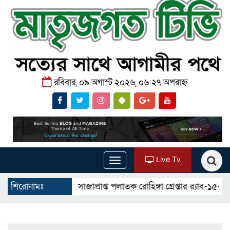
রবিবার, ০৯ অগাস্ট ২০২৬, ০৬:২৭ অপরাহ্ন
Live Tv
Toggle
navigation
মাদক মামলার সাজাপ্রাপ্ত পলাতক রোহিঙ্গা গ্রেপ্তার র‌্যাব-১৫-এর অভ
শিরোনামঃ