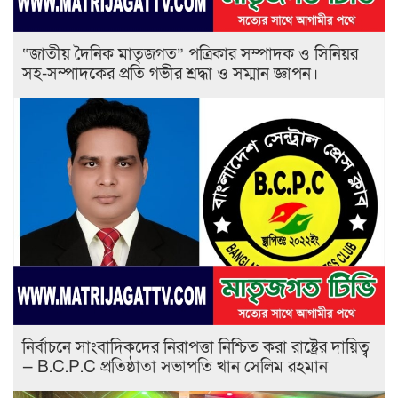
“জাতীয় দৈনিক মাতৃজগত” পত্রিকার সম্পাদক ও সিনিয়র
সহ-সম্পাদকের প্রতি গভীর শ্রদ্ধা ও সম্মান জ্ঞাপন।
নির্বাচনে সাংবাদিকদের নিরাপত্তা নিশ্চিত করা রাষ্ট্রের দায়িত্ব
— B.C.P.C প্রতিষ্ঠাতা সভাপতি খান সেলিম রহমান