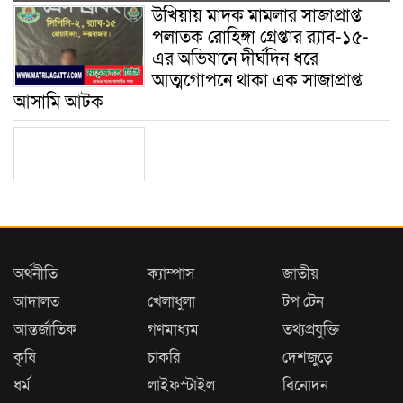
উখিয়ায় মাদক মামলার সাজাপ্রাপ্ত
পলাতক রোহিঙ্গা গ্রেপ্তার র‌্যাব-১৫-
এর অভিযানে দীর্ঘদিন ধরে
আত্মগোপনে থাকা এক সাজাপ্রাপ্ত
আসামি আটক
গোমস্তাপুরে জুলাই শহীদ দিবস
যথাযোগ্য মর্যাদায় পালিত
অর্থনীতি
ক্যাম্পাস
জাতীয়
আদালত
খেলাধুলা
টপ টেন
উখিয়ায় বিজিবির পৃথক অভিযানে
আন্তর্জাতিক
গণমাধ্যম
তথ্যপ্রযুক্তি
ইয়াবা ও সার জব্দ, আটক ৫
কৃষি
চাকরি
দেশজুড়ে
ধর্ম
লাইফস্টাইল
বিনোদন