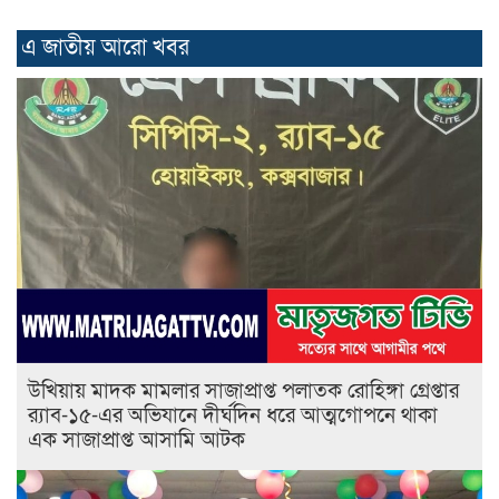
এ জাতীয় আরো ‍খবর
উখিয়ায় মাদক মামলার সাজাপ্রাপ্ত পলাতক রোহিঙ্গা গ্রেপ্তার
র‌্যাব-১৫-এর অভিযানে দীর্ঘদিন ধরে আত্মগোপনে থাকা
এক সাজাপ্রাপ্ত আসামি আটক