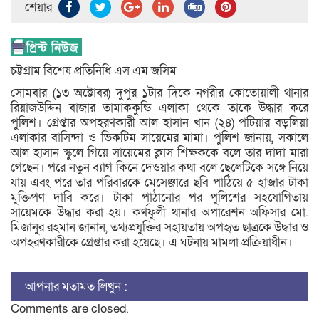
শেয়ার
চট্টগ্রাম বিশেষ প্রতিনিধি এস এম জসিম
সোমবার (১৩ অক্টোবর) দুপুর ১টার দিকে নগরীর কোতোয়ালী থানার
রিয়াজউদ্দিন বাজার তামাককুন্ডি এলাকা থেকে তাকে উদ্ধার করে
পুলিশ। গ্রেপ্তার অপহরণকারী আল হাসান খান (২৪) পটিয়ার বড়লিয়া
এলাকার বাসিন্দা ও ভিকটিম সায়েমের মামা। পুলিশ জানায়, সকালে
আল হাসান স্কুলে গিয়ে সায়েমের ক্লাস শিক্ষককে বলে তার দাদা মারা
গেছেন। পরে নতুন ব্যাগ কিনে দেওয়ার কথা বলে ছেলেটিকে সঙ্গে নিয়ে
যায় এবং পরে তার পরিবারকে মেসেঞ্জারে ছবি পাঠিয়ে ৫ হাজার টাকা
মুক্তিপণ দাবি করে। টাকা পাঠানোর পর পুলিশের সহযোগিতায়
সায়েমকে উদ্ধার করা হয়। কর্ণফুলী থানার অপারেশন অফিসার মো.
মিজানুর রহমান জানান, তথ্যপ্রযুক্তির সহায়তায় অপহৃত ছাত্রকে উদ্ধার ও
অপহরণকারীকে গ্রেপ্তার করা হয়েছে। এ ঘটনায় মামলা প্রক্রিয়াধীন।
আপনার মতামত লিখুন :
Comments are closed.