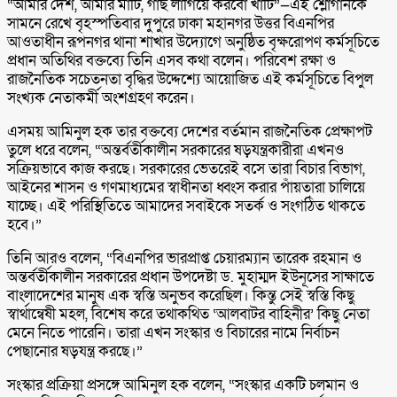
“আমার দেশ, আমার মাটি, গাছ লাগিয়ে করবো খাঁটি”—এই শ্লোগানকে
সামনে রেখে বৃহস্পতিবার দুপুরে ঢাকা মহানগর উত্তর বিএনপির
আওতাধীন রূপনগর থানা শাখার উদ্যোগে অনুষ্ঠিত বৃক্ষরোপণ কর্মসূচিতে
প্রধান অতিথির বক্তব্যে তিনি এসব কথা বলেন। পরিবেশ রক্ষা ও
রাজনৈতিক সচেতনতা বৃদ্ধির উদ্দেশ্যে আয়োজিত এই কর্মসূচিতে বিপুল
সংখ্যক নেতাকর্মী অংশগ্রহণ করেন।
এসময় আমিনুল হক তার বক্তব্যে দেশের বর্তমান রাজনৈতিক প্রেক্ষাপট
তুলে ধরে বলেন, “অন্তর্বর্তীকালীন সরকারের ষড়যন্ত্রকারীরা এখনও
সক্রিয়ভাবে কাজ করছে। সরকারের ভেতরেই বসে তারা বিচার বিভাগ,
আইনের শাসন ও গণমাধ্যমের স্বাধীনতা ধ্বংস করার পাঁয়তারা চালিয়ে
যাচ্ছে। এই পরিস্থিতিতে আমাদের সবাইকে সতর্ক ও সংগঠিত থাকতে
হবে।”
তিনি আরও বলেন, “বিএনপির ভারপ্রাপ্ত চেয়ারম্যান তারেক রহমান ও
অন্তর্বর্তীকালীন সরকারের প্রধান উপদেষ্টা ড. মুহাম্মদ ইউনূসের সাক্ষাতে
বাংলাদেশের মানুষ এক স্বস্তি অনুভব করেছিল। কিন্তু সেই স্বস্তি কিছু
স্বার্থান্বেষী মহল, বিশেষ করে তথাকথিত ‘আলবাটর বাহিনীর’ কিছু নেতা
মেনে নিতে পারেনি। তারা এখন সংস্কার ও বিচারের নামে নির্বাচন
পেছানোর ষড়যন্ত্র করছে।”
সংস্কার প্রক্রিয়া প্রসঙ্গে আমিনুল হক বলেন, “সংস্কার একটি চলমান ও