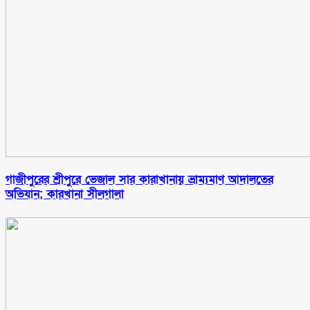
গাজীপুরের শ্রীপুরে ভেজাল সার কারাখানায় ভ্রাম্যমাণ আদালতের
অভিযান; কারখানা সীলগালা