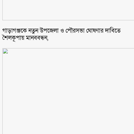
গাড়াগঞ্জকে নতুন উপজেলা ও পৌরসভা ঘোষণার দাবিতে
শৈলকূপায় মানববন্ধন,