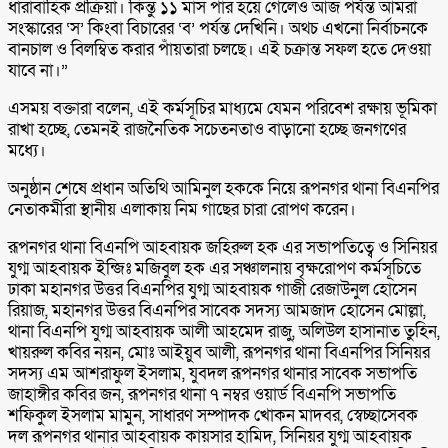
ধারাবাহিক প্রক্রিয়া। কিন্তু ১১ মাস পার হয়ে গেলেও আজ পর্যন্ত আমরা
সংস্কারের ‘স’ কিংবা বিচারের ‘ব’ পর্যন্ত দেখিনি। অথচ এখনো নির্বাচনকে
বানচাল ও বিলম্বিত করার পাঁয়তারা চলছে। এই চক্রান্ত সফল হতে দেওয়া
যাবে না।”
এসময় বক্তারা বলেন, এই কর্মসূচির মাধ্যমে যেমন পরিবেশ রক্ষায় ভূমিকা
রাখা হচ্ছে, তেমনই রাজনৈতিক সচেতনতাও বাড়ানো হচ্ছে জনগণের
মধ্যে।
অনুষ্ঠান শেষে প্রধান অতিথি আমিনুল হককে নিয়ে রূপনগর থানা বিএনপির
নেতাকর্মীরা স্থানীয় এলাকায় নিম গাছের চারা রোপণ করেন।
রূপনগর থানা বিএনপি আহবায়ক জহিরুল হক এর সভাপতিত্বে ও সিনিয়র
যুগ্ম আহবায়ক ইন্জিঃ মজিবুল হক এর সঞ্চালনায় বৃক্ষরোপণ কর্মসূচিতে
ঢাকা মহানগর উত্তর বিএনপির যুগ্ম আহবায়ক গাজী রেজাউনুল হোসেন
রিয়াজ, মহানগর উত্তর বিএনপির সাবেক সদস্য আমজাদ হোসেন মোল্লা,
থানা বিএনপি যুগ্ম আহবায়ক আলী আহমেদ রাজু, অলিউল হাসানাত তুহিন,
খায়রুল কবির নয়ন, মোঃ আইয়ুব আলী, রূপনগর থানা বিএনপির সিনিয়র
সদস্য এম আশরাফুল ইসলাম, যুবদল রূপনগর থানার সাবেক সভাপতি
জাহাঙ্গীর কবির জন, রূপনগর থানা ৭ নম্বর ওয়ার্ড বিএনপি সভাপতি
শফিকুল ইসলাম মামুন, সাধারণ সম্পাদক খোকন মাদবর, স্বেচ্ছাসেবক
দল রূপনগর থানার আহবায়ক কায়সার হামিদ, সিনিয়র যুগ্ম আহবায়ক