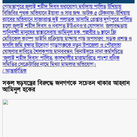
গোমস্তাপুরে জুলাই শহীদ দিবস যথাযোগ্য মর্যাদায় পালিত
উখিয়ায়
বিজিবির পৃথক অভিযানে ইয়াবা ও সার জব্দ, আটক ৫
টেকনাফ-উখিয়ায়
র‌্যাবের অভিযানে সাজাপ্রাপ্ত দুই পলাতক আসামি গ্রেপ্তার
‎দূর্গাপুরে পালিত
হলো জুলাই শহীদ দিবস ও নবাগত ইউএনও’র যোগদান ‎
জলাবদ্ধতায়
পানিবন্দী মানুষের স্বাস্থ্যসেবায় আমিনুল হক, পল্লবীর ৬ স্থানে ফ্রি
মেডিকেল ক্যাম্প
আইনি প্রক্রিয়ায় মান্দায় গাছ অপসারণ: সড়ক প্রশস্ত ও
ফসলি জমি রক্ষার উদ্যোগ
গাড়াগঞ্জকে নতুন উপজেলা ও পৌরসভা
ঘোষণার দাবিতে শৈলকূপায় মানববন্ধন,
ঝিনাইদহে নানা কর্মসূচিতে
‘জুলাই শহীদ দিবস’ পালিত,
কালুখালীর মারামারিতে পাংশা বনিক
সমিতির সেক্রেটারির নামে মিথ্যা মামলার অভিযোগ।
/
আন্তর্জাতিক
সকল ষড়যন্ত্রের বিরুদ্ধে জনগণকে সচেতন থাকার আহ্বান
আমিনুল হকের