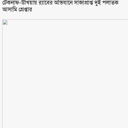
টেকনাফ-উখিয়ায় র‌্যাবের অভিযানে সাজাপ্রাপ্ত দুই পলাতক
আসামি গ্রেপ্তার