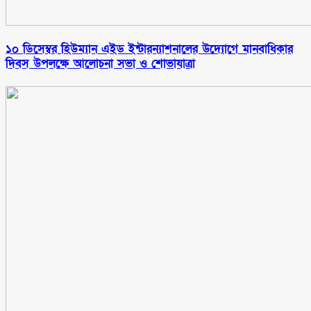
১০ ডিসেম্বর হিউম্যান এইড ইন্টারন্যাশনালের উদ্যোগে মানবাধিকার
দিবস উপলক্ষে আলোচনা সভা ও শোভাযাত্রা