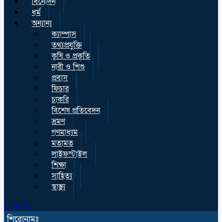
বিনোদন
ধর্ম
অন্যান্য
ক্যাম্পাস
তথ্যপ্রযুক্তি
কৃষি ও প্রকৃতি
নারী ও শিশু
প্রবাস
ফিচার
চাকরি
বিশেষ প্রতিবেদন
ভ্রমণ
গণমাধ্যম
মতামত
লাইফস্টাইল
শিক্ষা
সাহিত্য
স্বাস্থ্য
Live Tv
শিরোনামঃ