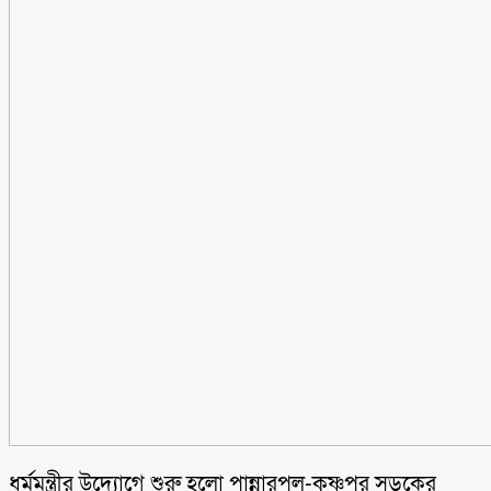
ধর্মমন্ত্রীর উদ্যোগে শুরু হলো পান্নারপুল-কৃষ্ণপুর সড়কের