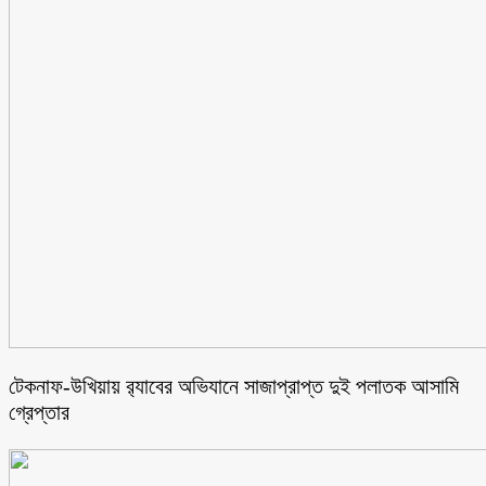
টেকনাফ-উখিয়ায় র‌্যাবের অভিযানে সাজাপ্রাপ্ত দুই পলাতক আসামি
গ্রেপ্তার