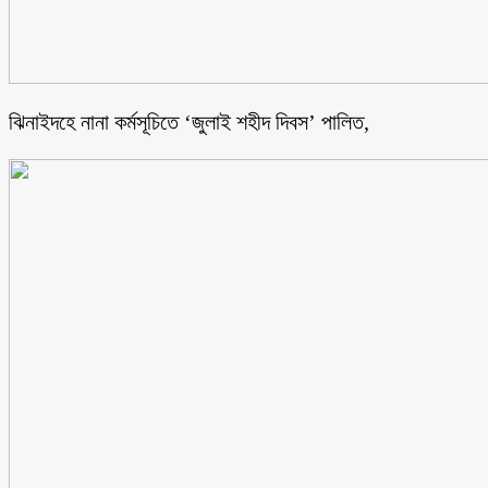
ঝিনাইদহে নানা কর্মসূচিতে ‘জুলাই শহীদ দিবস’ পালিত,