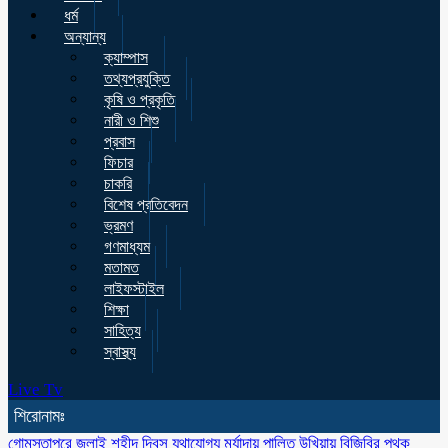
ধর্ম
অন্যান্য
ক্যাম্পাস
তথ্যপ্রযুক্তি
কৃষি ও প্রকৃতি
নারী ও শিশু
প্রবাস
ফিচার
চাকরি
বিশেষ প্রতিবেদন
ভ্রমণ
গণমাধ্যম
মতামত
লাইফস্টাইল
শিক্ষা
সাহিত্য
স্বাস্থ্য
Live Tv
শিরোনামঃ
গোমস্তাপুরে জুলাই শহীদ দিবস যথাযোগ্য মর্যাদায় পালিত
উখিয়ায় বিজিবির পৃথক