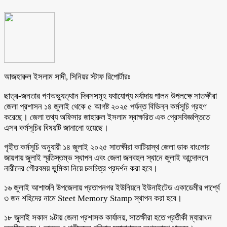
আজহারুল ইসলাম সাদী, সিনিয়র স্টাফ রিপোর্টারঃ
ছাত্র-জনতার গণঅভ্যুত্থান দিবসসমূহ যথাযোগ্য মর্যাদায় পালন উপলক্ষে সাতক্ষীরা
জেলা প্রশাসন ১৪ জুলাই থেকে ৫ আগষ্ট ২০২৫ পর্যন্ত বিভিন্ন কর্মসূচি গ্রহণ
করেছে। জেলা তথ্য অফিসার জাহারুল ইসলাম স্বাক্ষরিত এক প্রেসবিজ্ঞপ্তিতে
এসব কর্মসূচির বিষয়টি জানানো হয়েছে।
গৃহীত কর্মসূচি অনুযায়ী ১৪ জুলাই ২০২৫ সাতক্ষীরা কাটিয়াস্থ জেলা ডাক বাংলোর
জায়গায় জুলাই স্মৃতিস্তম্ভ স্থাপন এবং জেলা জনবহুল স্থানে জুলাই আন্দোলনে
নারীদের গৌরবময় ভুমিকা নিয়ে চলচিত্র প্রদর্শন করা হবে।
১৬ জুলাই আশাশুনি উপজেলায় প্রতাপনগর ইউনিয়নে ইউনাইটেড একাডেমীর পার্শ্বে
৩ জন শহিদের নামে Steet Memory Stamp স্থাপন করা হবে।
১৮ জুলাই সকাল ৯টায় জেলা প্রশাসক কার্যালয়, সাতক্ষীরা হতে প্রতীকী ম্যারাথন