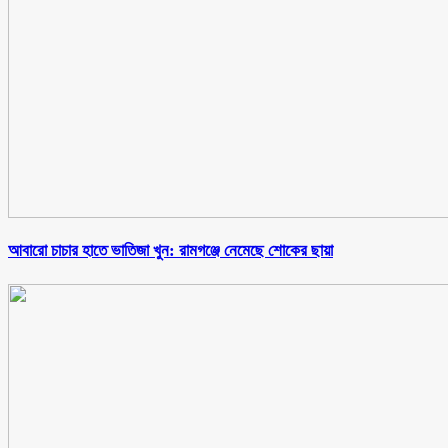
আবারো চাচার হাতে ভাতিজা খুন: রামগঞ্জে নেমেছে শোকের ছায়া