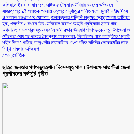
অভিযানে ইয়াবা ও সার জব্দ, আটক ৫
টেকনাফ-উখিয়ায় র‌্যাবের অভিযানে
সাজাপ্রাপ্ত দুই পলাতক আসামি গ্রেপ্তার
‎দূর্গাপুরে পালিত হলো জুলাই শহীদ দিবস
ও নবাগত ইউএনও’র যোগদান ‎
জলাবদ্ধতায় পানিবন্দী মানুষের স্বাস্থ্যসেবায় আমিনুল
হক, পল্লবীর ৬ স্থানে ফ্রি মেডিকেল ক্যাম্প
আইনি প্রক্রিয়ায় মান্দায় গাছ
অপসারণ: সড়ক প্রশস্ত ও ফসলি জমি রক্ষার উদ্যোগ
গাড়াগঞ্জকে নতুন উপজেলা ও
পৌরসভা ঘোষণার দাবিতে শৈলকূপায় মানববন্ধন,
ঝিনাইদহে নানা কর্মসূচিতে ‘জুলাই
শহীদ দিবস’ পালিত,
কালুখালীর মারামারিতে পাংশা বনিক সমিতির সেক্রেটারির নামে
মিথ্যা মামলার অভিযোগ।
/
আন্তর্জাতিক
ছাত্র-জনতার গণঅভ্যুত্থান দিবসসমূহ পালন উপলক্ষে সাতক্ষীরা জেলা
প্রশাসনের কর্মসূচি গৃহীত