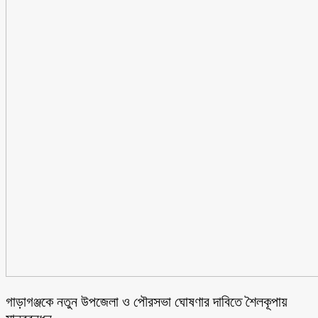
গাড়াগঞ্জকে নতুন উপজেলা ও পৌরসভা ঘোষণার দাবিতে শৈলকূপায়