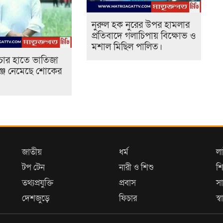
নুরুল হক নুরের উপর হামলার
প্রতিবাদে গলাচিপায় বিক্ষোভ ও
মশাল মিছিল পালিত।
ার হাতে ভাতিজা
ঞ্জে নেমেছে শোকের
জাতীয়
ধর্ম
ল
টপ টেন
নারী ও শিশু
শি
তথ্যপ্রযুক্তি
প্রবাস
সা
দেশজুড়ে
ফিচার
স্বা