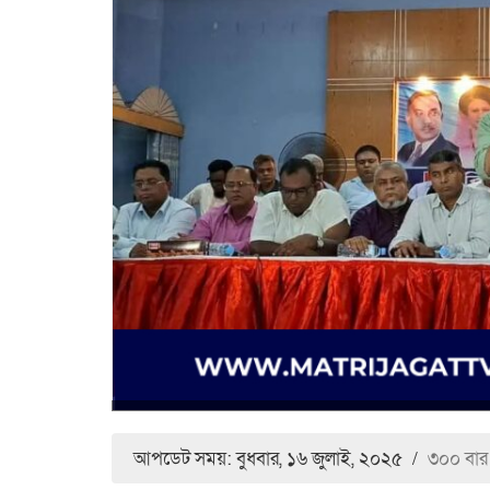
আপডেট সময়: বুধবার, ১৬ জুলাই, ২০২৫
/
৩০০ বার