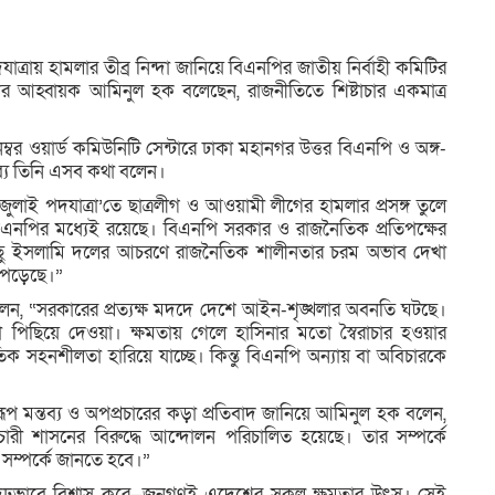
্রায় হামলার তীব্র নিন্দা জানিয়ে বিএনপির জাতীয় নির্বাহী কমিটির
ির আহ্বায়ক আমিনুল হক বলেছেন, রাজনীতিতে শিষ্টাচার একমাত্র
্বর ওয়ার্ড কমিউনিটি সেন্টারে ঢাকা মহানগর উত্তর বিএনপি ও অঙ্গ-
যে তিনি এসব কথা বলেন।
লাই পদযাত্রা’তে ছাত্রলীগ ও আওয়ামী লীগের হামলার প্রসঙ্গ তুলে
িএনপির মধ্যেই রয়েছে। বিএনপি সরকার ও রাজনৈতিক প্রতিপক্ষের
ও কিছু ইসলামি দলের আচরণে রাজনৈতিক শালীনতার চরম অভাব দেখা
য়ে পড়েছে।”
 বলেন, “সরকারের প্রত্যক্ষ মদদে দেশে আইন-শৃঙ্খলার অবনতি ঘটছে।
 পিছিয়ে দেওয়া। ক্ষমতায় গেলে হাসিনার মতো স্বৈরাচার হওয়ার
 সহনশীলতা হারিয়ে যাচ্ছে। কিন্তু বিএনপি অন্যায় বা অবিচারকে
িরূপ মন্তব্য ও অপপ্রচারের কড়া প্রতিবাদ জানিয়ে আমিনুল হক বলেন,
াচারী শাসনের বিরুদ্ধে আন্দোলন পরিচালিত হয়েছে। তার সম্পর্কে
 সম্পর্কে জানতে হবে।”
 দৃঢ়ভাবে বিশ্বাস করে—জনগণই এদেশের সকল ক্ষমতার উৎস। সেই