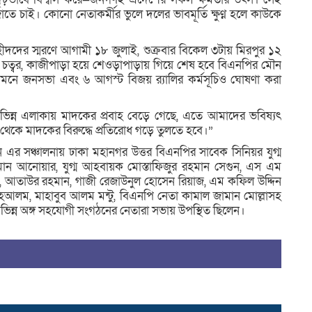
তে চাই। কোনো নেতাকর্মীর ভুলে দলের ভাবমূর্তি ক্ষুণ্ন হলে কাউকে
জ
ীদদের স্মরণে আগামী ১৮ জুলাই, শুক্রবার বিকেল ৩টায় মিরপুর ১২
র গোল চত্বর, কাজীপাড়া হয়ে শেওড়াপাড়ায় গিয়ে শেষ হবে বিএনপির মৌন
ামনে জনসভা এবং ৬ আগস্ট বিজয় র‍্যালির কর্মসূচিও ঘোষণা করা
ভিন্ন এলাকায় মাদকের প্রবাহ বেড়ে গেছে, এতে আমাদের ভবিষ্যৎ
ে থেকে মাদকের বিরুদ্ধে প্রতিরোধ গড়ে তুলতে হবে।”
 এর সঞ্চালনায় ঢাকা মহানগর উত্তর বিএনপির সাবেক সিনিয়র যুগ্ম
মান আনোয়ার, যুগ্ম আহবায়ক মোস্তাফিজুর রহমান সেগুন, এস এম
ন, আতাউর রহমান, গাজী রেজাউনুল হোসেন রিয়াজ, এম কফিল উদ্দিন
আলম, মাহাবুব আলম মন্টু, বিএনপি নেতা কামাল জামান মোল্লাসহ
র বিভিন্ন অঙ্গ সহযোগী সংগঠনের নেতারা সভায় উপস্থিত ছিলেন।