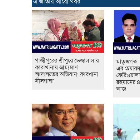
এ জাতীয় আরো ‍খবর
গাজীপুরের শ্রীপুরে ভেজাল সার
মাতৃজগত 
কারাখানায় ভ্রাম্যমাণ
এর চেয়ারম
আদালতের অভিযান; কারখানা
ফেরিওয়ালা
সীলগালা
রহমানের ৪
আজ