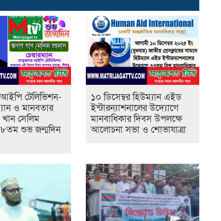
আইপি টেলিভিশন-
১০ ডিসেম্বর হিউম্যান এইড
্যান ও মানবতার
ইন্টারন্যাশনালের উদ্যোগে
 খান সেলিম
মানবাধিকার দিবস উপলক্ষে
৮তম শুভ জন্মদিন
আলোচনা সভা ও শোভাযাত্রা