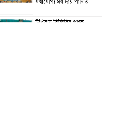
যথাযোগ্য মর্যাদায় পালিত
উখিয়ায় বিজিবির পৃথক
অভিযানে ইয়াবা ও সার জব্দ,
আটক ৫
টেকনাফ-উখিয়ায় র‌্যাবের
অভিযানে সাজাপ্রাপ্ত দুই পলাতক
আসামি গ্রেপ্তার
‎দূর্গাপুরে পালিত হলো জুলাই
শহীদ দিবস ও নবাগত
ইউএনও’র যোগদান ‎
জলাবদ্ধতায় পানিবন্দী মানুষের
স্বাস্থ্যসেবায় আমিনুল হক,
পল্লবীর ৬ স্থানে ফ্রি মেডিকেল
ক্যাম্প