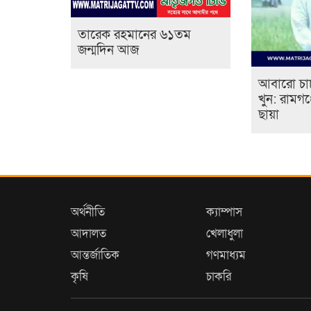
তারেক রহমানের ৬১তম
জন্মদিন আজ
আবারো চাচ
খুন: রামগ
ছায়া
অর্থনীতি
ক্যাম্পাস
আদালত
খেলাধুলা
আন্তর্জাতিক
গণমাধ্যম
কৃষি
চাকরি