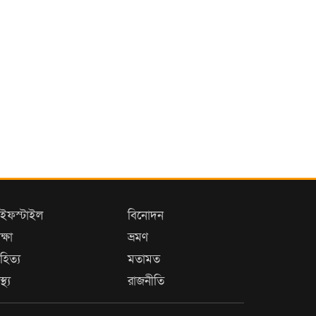
পাঙ্গাসিয়া,জগন্নাথপুরের সম্মুখস্থ
হাওড়সহ বিভিন্ন জলাশয়ে জাল
জব্দ
বঙ্গোপসাগরে আবারোও লঘুচাপ
:সমুদ্র বন্দরে ৩ নাম্বার সতর্কতা
সংকেত
গোমস্তাপুরে প্রধানমন্ত্রীর পক্ষে
বৃক্ষরোপণ কর্মসূচি উদ্বোধন
বিজিবির উদ্যোগে শ্যামনগরে
বন্যাদুর্গতদের মাঝে ত্রাণ
াইফস্টাইল
বিনোদন
সহায়তা বিতরণ
ক্ষা
ভ্রমণ
সাতক্ষীরা ও যশোরে শিশু
হিত্য
মতামত
ধর্ষণের অভিযোগে ২ কিশোর
স্থ্য
রাজনীতি
আটক
চুয়াডাঙ্গা জেলা দর্শনা দর্শনা