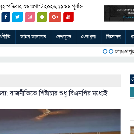
বৃহস্পতিবার, ০৬ অগাস্ট ২০২৬, ১১:৪৪ পূর্বাহ্ন
্থনীতি
আইন-আদালত
দেশজুড়ে
খেলাধুলা
বিনোদন
ধর
গোমস্তাপুরে জুলাই শহ
ফ
্য: রাজনীতিতে শিষ্টাচার শুধু বিএনপির মধ্যেই