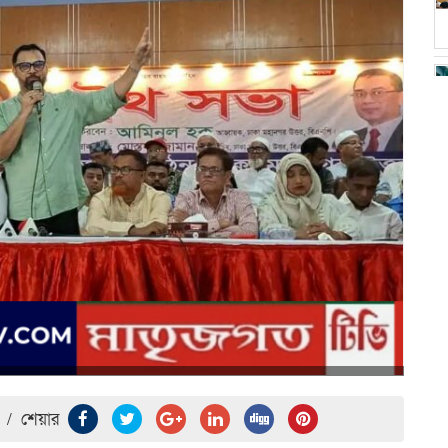
/
শেয়ার