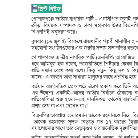
গোপালগঞ্জে জাতীয় নাগরিক পার্টি – এনসিপি’র জুলাই পদযাত
ক্রীড়া বিষয়ক সম্পাদক ও ঢাকা মহানগর উত্তর বিএনপ
বিএনপিই অনুসরণ করে।
বুধবার (১৬ জুলাই) বিকেলে রাজধানীর পল্লবী থানাধীন ২ নম
সহযোগী সংগঠনগুলোর এক জরুরি সভায় সভাপতির বক্তব্
গোপালগঞ্জে জাতীয় নাগরিক পার্টি (এনসিপি) আয়োজিত ‘জু
ধরে আমিনুল হক বলেন, “রাজনীতিতে শিষ্টাচার কেবল ব
প্রতি সম্মান রেখে কথা বলে। কিন্তু নতুন কিছু দল 
যাচ্ছে। এ কারণে তারা সাধারণ মানুষের কাছে প্রশ্নবিদ্ধ হ
বর্তমান রাজনৈতিক প্রেক্ষাপটে উদ্বেগ প্রকাশ করে তিনি
এর উদ্দেশ্য একটাই—আসন্ন জাতীয় নির্বাচন ঠেকানো বা
প্রতিযোগিতা শুরু হওয়া—এই মানসিকতা থেকেই রাজনৈতিক
প্রশ্রয় দেয় না এবং দেবেও না।”
বিএনপির ভারপ্রাপ্ত চেয়ারম্যান তারেক রহমানকে নিয়ে ব
“তারেক রহমানের সুদক্ষ নেতৃত্বে গত ১৭ বছরের স্বৈর
সমালোচনার আগে তার নেতৃত্বগুণ ও রাজনৈতিক দূরদর্শিতা
দলীয় নেতাকর্মীদের সতর্ক করে তিনি বলেন, “বিএনপি