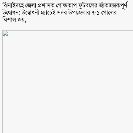
ঝিনাইদহে জেলা প্রশাসক গোল্ডকাপ ফুটবলের জাঁকজমকপূর্ণ
উদ্বোধন: উদ্বোধনী ম্যাচেই সদর উপজেলার ৭-১ গোলের
বিশাল জয়,