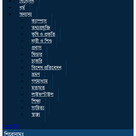
বিনোদন
ধর্ম
অন্যান্য
ক্যাম্পাস
তথ্যপ্রযুক্তি
কৃষি ও প্রকৃতি
নারী ও শিশু
প্রবাস
ফিচার
চাকরি
বিশেষ প্রতিবেদন
ভ্রমণ
গণমাধ্যম
মতামত
লাইফস্টাইল
শিক্ষা
সাহিত্য
স্বাস্থ্য
Live Tv
শিরোনামঃ