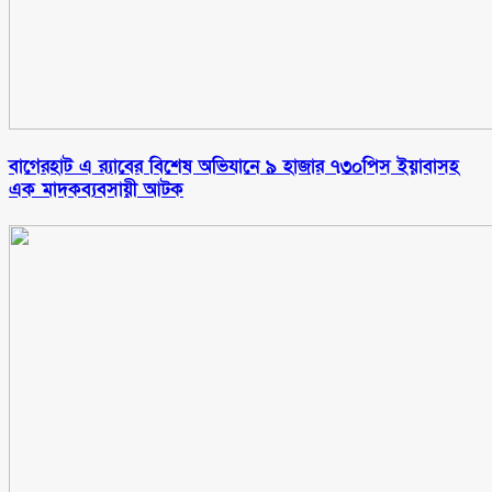
বাগেরহাট এ র‌্যাবের বিশেষ অভিযানে ৯ হাজার ৭৩০পিস ইয়াবাসহ
এক মাদকব্যবসায়ী আটক