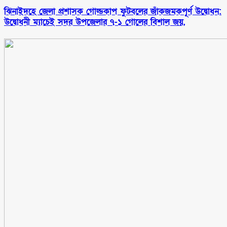
ঝিনাইদহে জেলা প্রশাসক গোল্ডকাপ ফুটবলের জাঁকজমকপূর্ণ উদ্বোধন:
উদ্বোধনী ম্যাচেই সদর উপজেলার ৭-১ গোলের বিশাল জয়,