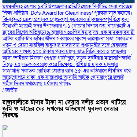
ময়মনসিংহ জেলার ১৪টি উপজেলার প্রতিটি থেকে নির্বাচিত সেরা পরিচ্ছন্ন
শিক্ষা প্রতিষ্ঠান ‘Dc’s Award for Cleanliness’ পুরস্কার লাভ করেছে।
ঝিনাইদহে জেলা প্রশাসক গোল্ডকাপ ফুটবলের জাঁকজমকপূর্ণ উদ্বোধন:
উদ্বোধনী ম্যাচেই সদর উপজেলার ৭-১ গোলের বিশাল জয়,
বাগেরহাট এ
র‌্যাবের বিশেষ অভিযানে ৯ হাজার ৭৩০পিস ইয়াবাসহ এক মাদকব্যবসায়ী
আটক
ব্যারিস্টার জমির উদ্দিন সরকারের স্মরণে আলোচনা সভা, কোরআন
খতম ও দোয়া মাহফিল
বাবুনগর মাদরাসায় প্রধানমন্ত্রীর সঙ্গে হেফাজত
আমিরের সাক্ষাৎ
১০০ টাকায় গরুর মাংস-ভাত বিক্রি করে আলোচনায়
আসা ‘ভাইরাল মিজান’ গ্রেপ্তার
গাজীপুরে, সড়ক দুর্ঘটনায় মাদ্রাসাশিক্ষার্থী
নিহত, মহাসড়ক অবরোধ করে বিক্ষোভ।
উখিয়ায় মাদক মামলার
সাজাপ্রাপ্ত পলাতক রোহিঙ্গা গ্রেপ্তার র‌্যাব-১৫-এর অভিযানে দীর্ঘদিন ধরে
আত্মগোপনে থাকা এক সাজাপ্রাপ্ত আসামি আটক
গোমস্তাপুরে জুলাই
শহীদ দিবস যথাযোগ্য মর্যাদায় পালিত
/
জাতীয়
রাঙ্গাবালীতে চাঁদার টাকা না দেয়ায় দলীয় প্রভাব খাটিয়ে
জমি ও মাছের ঘের দখলের অভিযোগ যুবদল নেতার
বিরুদ্ধে