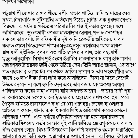
সিনিয়র রিপোর্টার
পটুয়াখালী জেলার রাঙ্গাবালীতে দলীয় প্রভাব খাটিয়ে জমি ও মাছের ঘের
দখল, চাঁদাবাজি ও লুটপাটের অভিযোগ উঠেছে স্থানীয় এক যুবদল নেতার
বিরুদ্ধে। এ ঘটনায় ক্ষতিগ্রস্ত পরিবার নিরাপত্তাহীনতায় ভুগছেন বলে
জানিয়েছেন। ভুক্তভোগী রুবেল হাওলাদার জানান, গত ৮ সেপ্টেম্বর
সকালে তার বর্গাচাষি রফিক মীর দুই কানি রেকর্ডীয় জমিতে চাষাবাদ
করতে গেলে নিজহাওলা গ্রামের মৃত্যুঃমুনসুর দালালের ছেলে দক্ষিণ
রাঙ্গাবালী ইউনিয়ন যুবদল সভাপতি জাকির দালাল, তার সহযোগী
মৃত্যুঃআবুহানিফ মিয়ার দুই ছেলে ইব্রাহিম হাওলাদার ও কালু হাওলাদার
জোরপূর্বক ট্রাক্টরসহ জমি থেকে উঠিয়ে দেন।তিনি আরও জানান, এর আগে
গত বছরের ৫ আগস্টের পর থেকে জাকির দালাল ও তার সহযোগীরা তার
কাছে ১০ লাখ টাকা চাঁদা দাবি করে আসছিলেন। টাকা না দিলে দেশেই
উঠতে দেবেন না বলে হুমকি দেন এবং তার বৃদ্ধ মাকে অকথ্য ভাষায়
গালিগালাজ করেন যাহা এলাকা বাসি অবগত আছেন । তাদের দাবী পূরণ
না করায় প্রথমে চরগঙ্গায় অবস্থিত তার মাছের ঘের দখল করা হয়। পরে
পৈতৃক জমিতে চাষাবাদেও বাধা দেওয়া শুরু হয়। রুবেল হাওলাদার
অভিযোগ করেন, থানায় একাধিকবার লিখিত অভিযোগ করেও কোনো
প্রতিকার পাননি। এক পর্যায়ে নৌবাহীর শরণাপন্ন হলে সাময়িকভাবে
প্রতিকার মিললেও বর্তমানে তার দুই কানি জমিতে জোরপূর্বক চাষাবাদ ও
বীজ রোপন চলছে।বিষয়টি উপজেলা বিএনপি সভাপতি রহমান ফরাজীকে
জানানো হলে তিনি বলেন ওরা আমার কথা শোনে না। এ বিষয়ে উপজেলা