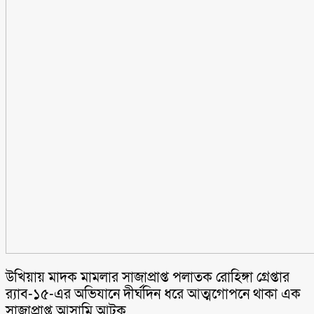
উখিয়ায় মাদক মামলার সাজাপ্রাপ্ত পলাতক রোহিঙ্গা গ্রেপ্তার
র‌্যাব-১৫-এর অভিযানে দীর্ঘদিন ধরে আত্মগোপনে থাকা এক
সাজাপ্রাপ্ত আসামি আটক