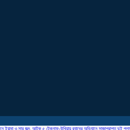
ানে ইয়াবা ও সার জব্দ, আটক ৫
টেকনাফ-উখিয়ায় র‌্যাবের অভিযানে সাজাপ্রাপ্ত দুই পল