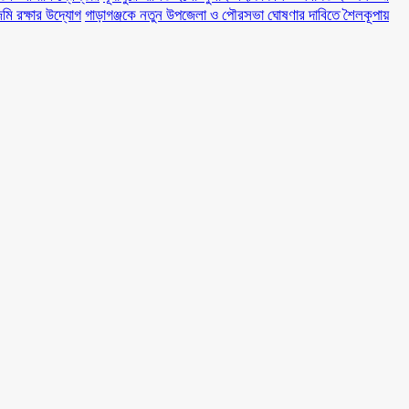
মি রক্ষার উদ্যোগ
গাড়াগঞ্জকে নতুন উপজেলা ও পৌরসভা ঘোষণার দাবিতে শৈলকূপায়