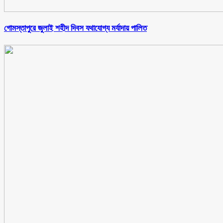
গোমস্তাপুরে জুলাই শহীদ দিবস যথাযোগ্য মর্যাদায় পালিত