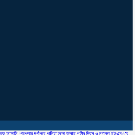
াতক আসামি গ্রেপ্তার
‎দূর্গাপুরে পালিত হলো জুলাই শহীদ দিবস ও নবাগত ইউএনও’র