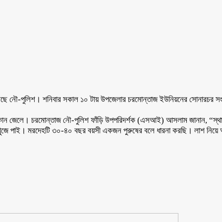
র করেছে নৌ-পুলিশ। শনিবার সকাল ১০ টায় উপজেলার চরমোন্তাজ ইউনিয়নের সোনারচর সং
ুবির কোন জেলে। চরমোন্তাজ নৌ-পুলিশ ফাঁড়ি উপপরিদর্শক (এসআই) আসলাম জানান, “স
খুজে পাই। মরদেহটি ৩০-৪০ বছর বয়সী একজন পুরুষের বলে ধারনা করছি। লাশ নিয়ে আমরা