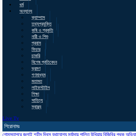
ধর্ম
অন্যান্য
ক্যাম্পাস
তথ্যপ্রযুক্তি
কৃষি ও প্রকৃতি
নারী ও শিশু
প্রবাস
ফিচার
চাকরি
বিশেষ প্রতিবেদন
ভ্রমণ
গণমাধ্যম
মতামত
লাইফস্টাইল
শিক্ষা
সাহিত্য
স্বাস্থ্য
Live Tv
শিরোনামঃ
গোমস্তাপুরে জুলাই শহীদ দিবস যথাযোগ্য মর্যাদায় পালিত
উখিয়ায় বিজিবির পৃথক অভিয