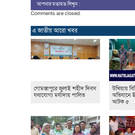
আপনার মতামত লিখুন :
Comments are closed.
এ জাতীয় আরো ‍খবর
গোমস্তাপুরে জুলাই শহীদ দিবস
উখিয়ায় বি
যথাযোগ্য মর্যাদায় পালিত
অভিযানে ইয়
আটক ৫