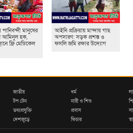
 পানিবন্দী মানুষের
আইনি প্রক্রিয়ায় মান্দায় গাছ
বায় আমিনুল হক,
অপসারণ: সড়ক প্রশস্ত ও
্থানে ফ্রি মেডিকেল
ফসলি জমি রক্ষার উদ্যোগ
জাতীয়
ধর্ম
ল
টপ টেন
নারী ও শিশু
শি
তথ্যপ্রযুক্তি
প্রবাস
সা
দেশজুড়ে
ফিচার
স্বা