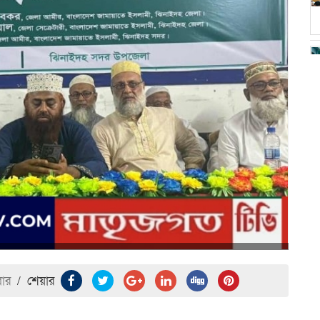
ার
/
শেয়ার