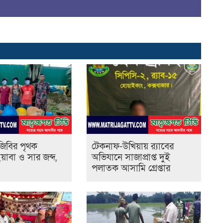
জ
জিবির পৃথক
টেকনাফ-উখিয়ায় র‌্যাবের
াবা ও সার জব্দ,
অভিযানে সাজাপ্রাপ্ত দুই
পলাতক আসামি গ্রেপ্তার