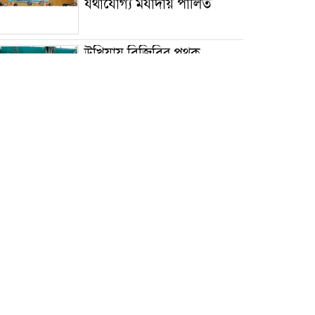
যথাযোগ্য মর্যাদায় পালিত
উখিয়ায় বিজিবির পৃথক
অভিযানে ইয়াবা ও সার জব্দ,
আটক ৫
টেকনাফ-উখিয়ায় র‌্যাবের
অভিযানে সাজাপ্রাপ্ত দুই পলাতক
আসামি গ্রেপ্তার
‎দূর্গাপুরে পালিত হলো জুলাই
শহীদ দিবস ও নবাগত
ইউএনও’র যোগদান ‎
জলাবদ্ধতায় পানিবন্দী মানুষের
স্বাস্থ্যসেবায় আমিনুল হক,
পল্লবীর ৬ স্থানে ফ্রি মেডিকেল
ক্যাম্প