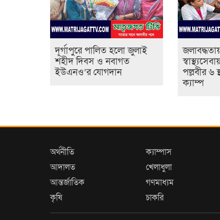
‎দূর্গাপুরে পালিত হলো জুলাই
জলাবদ্ধতায়
শহীদ দিবস ও নবাগত
স্বাস্থ্যসে
ইউএনও’র যোগদান ‎
পল্লবীর ৬ স
ক্যাম্প
অর্থনীতি
ক্যাম্পাস
আদালত
খেলাধুলা
আন্তর্জাতিক
গণমাধ্যম
কৃষি
চাকরি