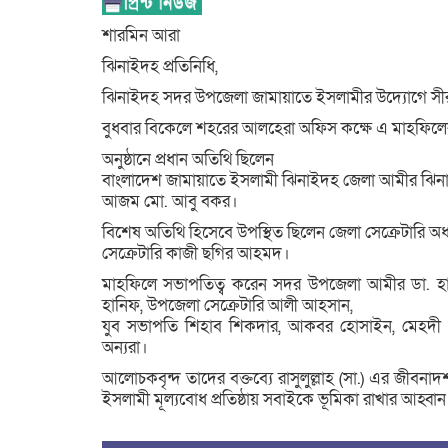
শারমিন আরা
ঝিনাইদহ প্রতিনিধি,
ঝিনাইদহ সদর উপজেলা জামায়াতে ইসলামীর উদ্যোগে সীরাতু
বুধবার বিকেলে শহরের আলহেরা অফিস কক্ষে এ মাহফি
অনুষ্ঠানে প্রধান অতিথি ছিলেন
বাংলাদেশ জামায়াতে ইসলামী ঝিনাইদহ জেলা আমীর ঝিনা
আজম মো. আবু বকর।
বিশেষ অতিথি হিসেবে উপস্থিত ছিলেন জেলা সেক্রেটার
সেক্রেটারি কাজী ছগির আহমদ।
মাহফিলে সভাপতিত্ব করেন সদর উপজেলা আমীর ডা. হাব
হানিফ, উপজেলা সেক্রেটারি আলী আহসান,
যুব সভাপতি শিহাব শিকদার, আকবর হোসাইন, মেহদী হা
অন্যরা।
আলোচকবৃন্দ তাদের বক্তব্যে রাসুলুল্লাহ (সা.) এর জীবনাদ
ইসলামী মূল্যবোধ প্রতিষ্ঠায় সবাইকে ভূমিকা রাখার আহ্বান