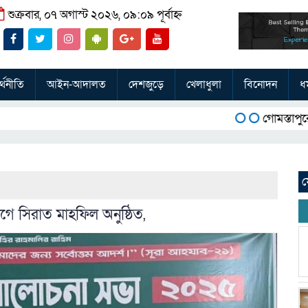
শুক্রবার, ০৭ অগাস্ট ২০২৬, ০৯:০৯ পূর্বাহ্ন
্থনীতি
আইন-আদালত
দেশজুড়ে
খেলাধুলা
বিনোদন
ধর
গোমস্তাপুরে জুলাই
ফ
 সিরাত মাহফিল অনুষ্ঠিত,